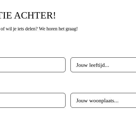
TIE ACHTER!
p of wil je iets delen? We horen het graag!
Leeftijd
*
Woonplaats
*