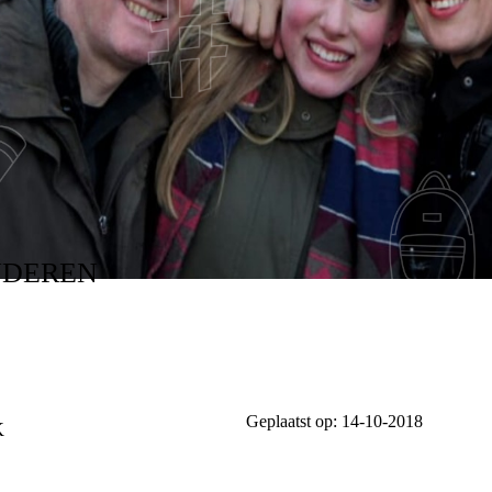
G - "MIJN ROTS IN
NDEREN
Geplaatst op:
14-10-2018
K