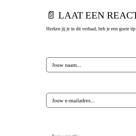
📄 LAAT EEN REAC
Herken jij je in dit verhaal, heb je een goeie ti
Voornaam
*
E-mailadres
*
Reactie
*