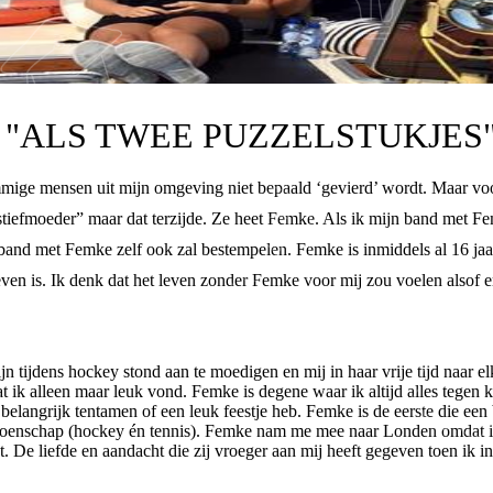
 "ALS TWEE PUZZELSTUKJES
mige mensen uit mijn omgeving niet bepaald ‘gevierd’ wordt. Maar voor 
efmoeder” maar dat terzijde. Ze heet Femke. Als ik mijn band met Fem
 band met Femke zelf ook zal bestempelen. Femke is inmiddels al 16 jaar
leven is. Ik denk dat het leven zonder Femke voor mij zou voelen alsof 
jn tijdens hockey stond aan te moedigen en mij in haar vrije tijd naar e
ik alleen maar leuk vond. Femke is degene waar ik altijd alles tegen kan
 belangrijk tentamen of een leuk feestje heb. Femke is de eerste die een 
oenschap (hockey én tennis). Femke nam me mee naar Londen omdat ik 
et. De liefde en aandacht die zij vroeger aan mij heeft gegeven toen ik i