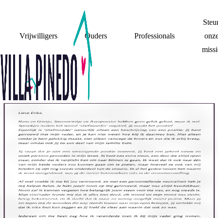
Steu
Vrijwilligers
Ouders
Professionals
onz
missi
BRIEF AAN MIJN
STIEFMOEDER