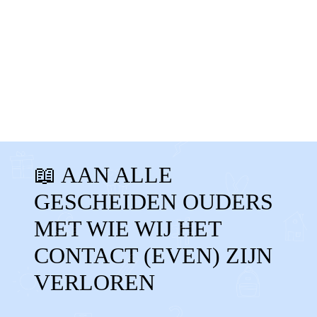
MIJN OUDERS
RUZIE
CONTACTVERLIES
📖 AAN ALLE
CONTACT VERLOREN
MISSEN
GESCHEIDEN OUDERS
GEEN CONTACT
OUDERS NIET ZIEN
MET WIE WIJ HET
AANDACHT
KWIJT
CONTACT (EVEN) ZIJN
VERLOREN