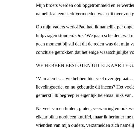
Mijn broers werden ook opgetrommeld en er werden 
namelijk al een sterk vermoeden waar dit over zou
Op mijn vaders werk-iPad had ik namelijk per ongel
hulpvragen stonden. Ook ‘We gaan scheiden, wat nu
geen moment bij stil dat dit de reden was dat mijn v
conclusie getrokken dat het enige waarschijnlijke 
WE HEBBEN BESLOTEN UIT ELKAAR TE 
‘Mama en ik… we hebben hier veel over gepraat… en
lievelingsserie, en nu gebeurde dit ineens? Het voe
gemerkt? Ik begreep er eigenlijk helemaal niks van.
Na veel samen huilen, praten, verwarring en ook wel
elkaar bijna nooit een knuffel, maar ik herinner me 
vrienden van mijn ouders, verzamelden zich namelij