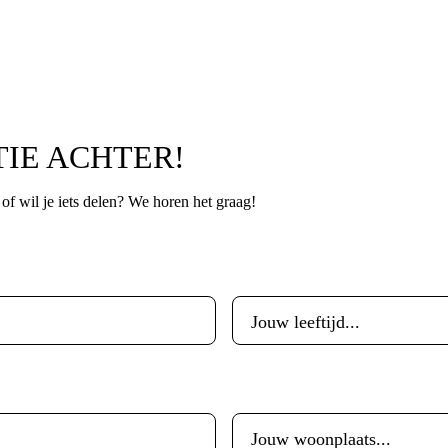
TIE ACHTER!
p of wil je iets delen? We horen het graag!
Leeftijd
*
Woonplaats
*