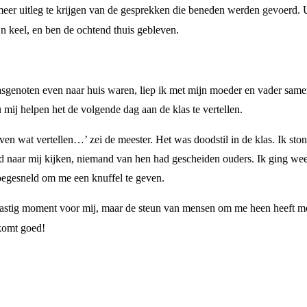
 meer uitleg te krijgen van de gesprekken die beneden werden gevoerd. U
jn keel, en ben de ochtend thuis gebleven.
lasgenoten even naar huis waren, liep ik met mijn moeder en vader sam
u mij helpen het de volgende dag aan de klas te vertellen.
ven wat vertellen…’ zei de meester. Het was doodstil in de klas. Ik ston
d naar mij kijken, niemand van hen had gescheiden ouders. Ik ging weer
oegesneld om me een knuffel te geven.
lastig moment voor mij, maar de steun van mensen om me heen heeft me
komt goed!