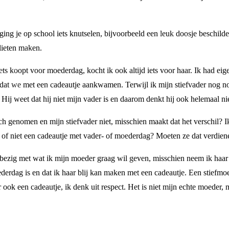
 ging je op school iets knutselen, bijvoorbeeld een leuk doosje beschild
lieten maken.
ets koopt voor moederdag, kocht ik ook altijd iets voor haar. Ik had eige
at we met een cadeautje aankwamen. Terwijl ik mijn stiefvader nog no
Hij weet dat hij niet mijn vader is en daarom denkt hij ook helemaal nie
ch genomen en mijn stiefvader niet, misschien maakt dat het verschil? I
l of niet een cadeautje met vader- of moederdag? Moeten ze dat verdiene
 bezig met wat ik mijn moeder graag wil geven, misschien neem ik haar 
oederdag is en dat ik haar blij kan maken met een cadeautje. Een stiefmo
aar ook een cadeautje, ik denk uit respect. Het is niet mijn echte moede