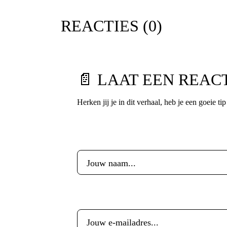
REACTIES (
0
)
📄 LAAT EEN REAC
Herken jij je in dit verhaal, heb je een goeie ti
Voornaam
*
E-mailadres
*