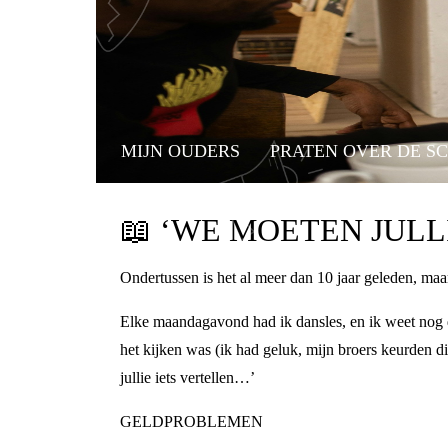
MIJN OUDERS
PRATEN OVER DE S
📖
‘WE MOETEN JULLI
Ondertussen is het al meer dan 10 jaar geleden, maa
Elke maandagavond had ik dansles, en ik weet nog d
het kijken was (ik had geluk, mijn broers keurden d
jullie iets vertellen…’
GELDPROBLEMEN