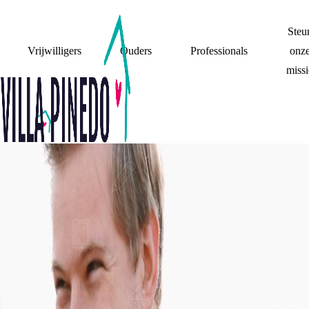
Steu
Vrijwilligers
Ouders
Professionals
onz
missi
STEUN
GRIP OP JE EIGEN
VERHAAL - HET