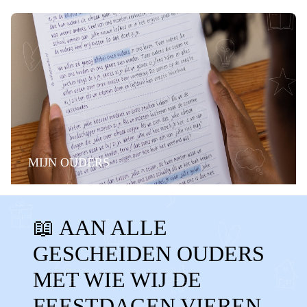
MIJN OUDERS
BELANGRIJKE MOMENTEN
FAMILIE
📖 AAN ALLE
STIEFOUDERS
ALLEEN
GESCHEIDEN OUDERS
GESCHEIDEN OUDERS
KERST
MET WIE WIJ DE
SINTERKLAAS
OUD EN NIEUW
FEESTDAGEN VIEREN