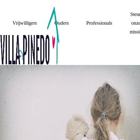
Steu
Vrijwilligers
Ouders
Professionals
onz
missi
STEKEN ONDER
WATER