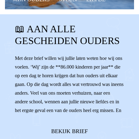
WAT DE F@#CK?!
KANT KIEZEN
📖 AAN ALLE
VERLIEFD
VERHUIZEN
OUDERS
GESCHEIDEN OUDERS
GESCHEIDEN OUDERS
BOODSCHAPPER
NEGATIEF PRATEN
ONAARDIG
Met deze brief willen wij jullie laten weten hoe wij ons
voelen. ‘Wij’ zijn de **86.000 kinderen per jaar** die
MISSEN
VERDRIET
NEGEREN
op een dag te horen krijgen dat hun ouders uit elkaar
HOUDEN VAN
RUZIE
gaan. Op die dag wordt alles wat vertrouwd was ineens
anders. Veel van ons moeten verhuizen, naar een
andere school, wennen aan jullie nieuwe liefdes en in
het ergste geval een van de ouders heel erg missen. En
dat doet pijn. We willen zo graag **allebei onze
ouders** in ons leven. Twee ouders die van ons
BEKIJK BRIEF
houden en ons groot zien...