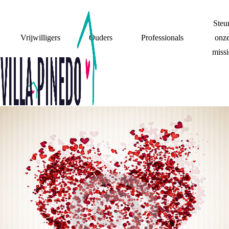
Steu
Vrijwilligers
Ouders
Professionals
onz
missi
SPOREN