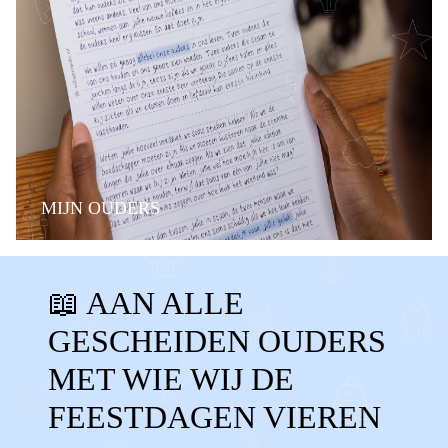
MIJN OUDERS
BELANGRIJKE MOMENTEN
FAMILIE
📖 AAN ALLE
STIEFOUDERS
ALLEEN
GESCHEIDEN OUDERS
GESCHEIDEN OUDERS
KERST
MET WIE WIJ DE
SINTERKLAAS
OUD EN NIEUW
FEESTDAGEN VIEREN
FEESTDAGEN
PAPA
MAMA
SAMEN