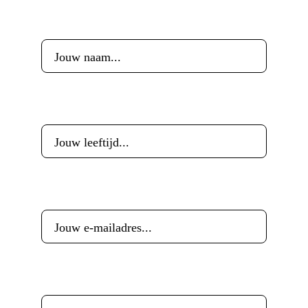
Voornaam
*
Leeftijd
*
E-mailadres
*
Woonplaats
*