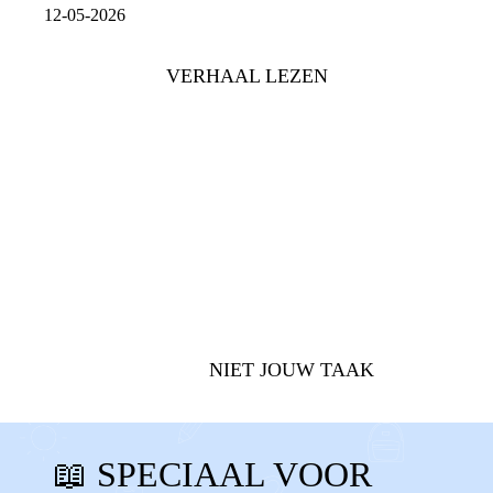
12-05-2026
VERHAAL LEZEN
MIJN OUDERS
NIET JOUW TAAK
SCHULD
ALLEEN ZIJN
📖 SPECIAAL VOOR
ALLEEN VOELEN
SCHULDIG