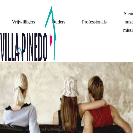
Steu
Vrijwilligers
Ouders
Professionals
onz
missi
SECONDLOVE.NL
MOEDIGT
VREEMDGAAN