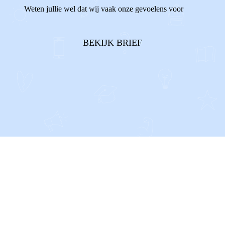
Weten jullie wel dat wij vaak onze gevoelens voor
onszelf houden? Als we de ruzies tussen onze ouders
horen, terwijl we ons daar helemaal niet mee bezig
BEKIJK BRIEF
willen houden. Of al...