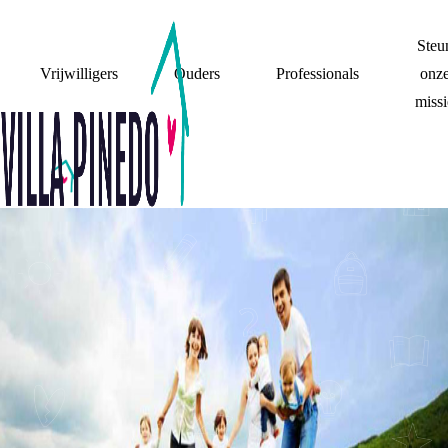
Steu
Vrijwilligers
Ouders
Professionals
onz
missi
ASSEPOESTER