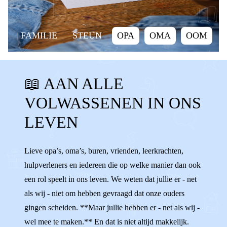
FAMILIE
STEUN
OPA
OMA
OOM
TANTE
NEEF
NICHT
BUURMAN
📖 AAN ALLE
BUURVROUW
VRIEND
VRIENDIN
VOLWASSENEN IN ONS
KANT KIEZEN
ONPARTIJDIG
STEUN
LEVEN
HELPEN
VOLWASSENEN
ADVIES
SLECHT PRATEN
FAMILIE
Lieve opa’s, oma’s, buren, vrienden, leerkrachten,
hulpverleners en iedereen die op welke manier dan ook
een rol speelt in ons leven. We weten dat jullie er - net
als wij - niet om hebben gevraagd dat onze ouders
gingen scheiden. **Maar jullie hebben er - net als wij -
wel mee te maken.** En dat is niet altijd makkelijk.