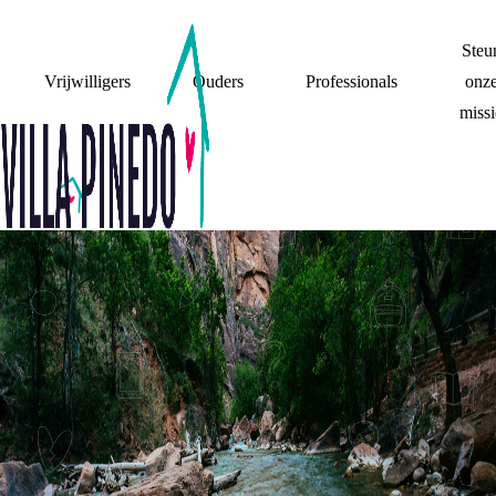
Steu
Vrijwilligers
Ouders
Professionals
onz
missi
RECHTEN
OVER DE
SYSTEMISCHE