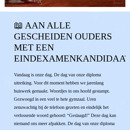
BELANGRIJKE MOMENTEN
OMA
📖 AAN ALLE
GESCHEIDEN OUDERS
MIDDELBARE
GESCHEIDEN OUDERS
NAAST ELKAAR
EINDEXAMEN
MET EEN
EINDEXAMENKANDIDAAT
DIPLOMA
EINDEXAMENKANDIDAA
DIPLOMA UITREIKING
SCHOOL
Vandaag is onze dag. De dag van onze diploma
STUDIE
LEERLING
LERAAR
uitreiking. Voor dit moment hebben we jarenlang
DOCENT
STUDEREN
VWO
VMBO
huiswerk gemaakt. Woordjes in ons hoofd gestampt.
Gezwoegd in een veel te hete gymzaal. Uren
HAVO
MAVO
GYMNASIUM
zenuwachtig bij de telefoon gezeten en eindelijk het
LAATSTE JAAR
OUDERS
verlossende woord gehoord: “Geslaagd!” Deze dag kan
niemand ons meer afpakken. De dag van onze diploma
GESCHEIDEN
BROERS
ZUS
OPA