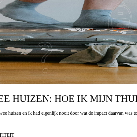
E HUIZEN: HOE IK MIJN THU
 twee huizen en ik had eigenlijk nooit door wat de impact daarvan was t
TITEIT