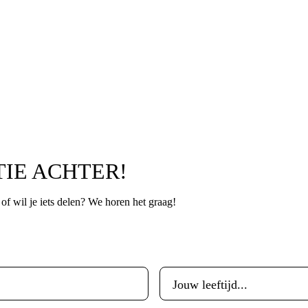
TIE ACHTER!
p of wil je iets delen? We horen het graag!
Leeftijd
*