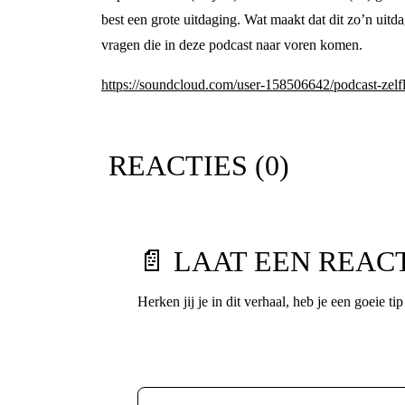
best een grote uitdaging. Wat maakt dat dit zo’n uit
vragen die in deze podcast naar voren komen.
https://soundcloud.com/user-158506642/podcast-zelfl
REACTIES (
0
)
📄 LAAT EEN REAC
Herken jij je in dit verhaal, heb je een goeie ti
Voornaam
*