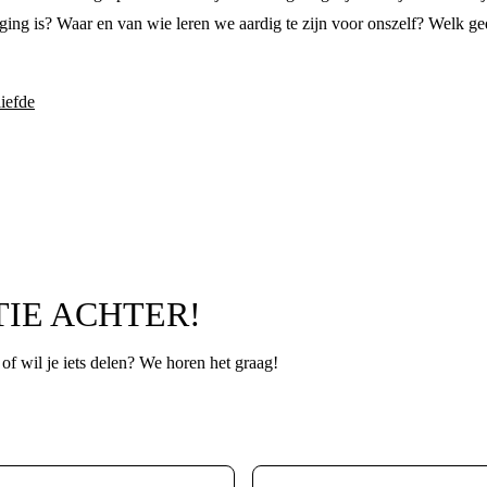
daging is? Waar en van wie leren we aardig te zijn voor onszelf? Welk 
iefde
TIE ACHTER!
p of wil je iets delen? We horen het graag!
Leeftijd
*