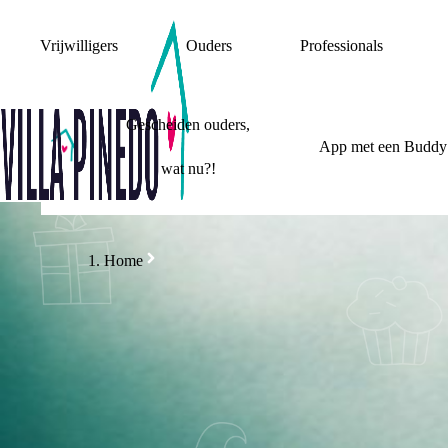
Vrijwilligers
Ouders
Professionals
Gescheiden ouders,
App met een Buddy
wat nu?!
Home
PO