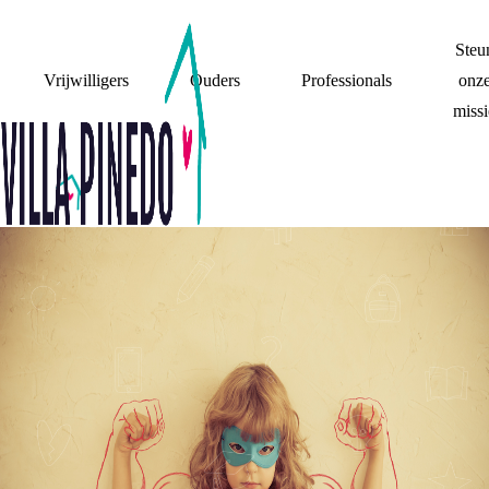
Steu
Vrijwilligers
Ouders
Professionals
onz
missi
OVERHEID
LUISTERT NAAR
VILLA PINEDO