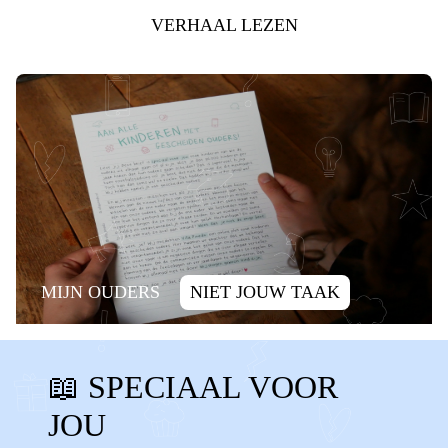
VERHAAL LEZEN
MIJN OUDERS
NIET JOUW TAAK
SCHULD
ALLEEN ZIJN
📖 SPECIAAL VOOR
ALLEEN VOELEN
SCHULDIG
JOU
WENNEN
VERANDERINGEN