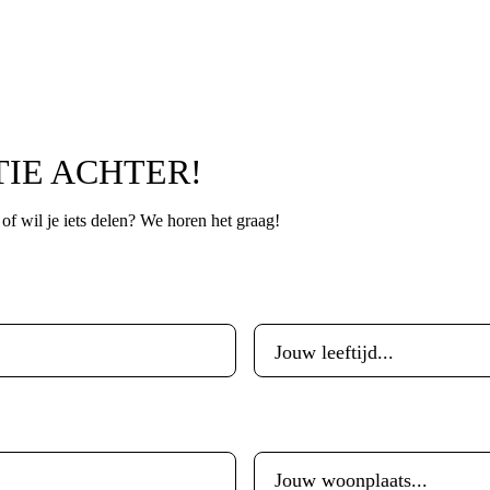
TIE ACHTER!
p of wil je iets delen? We horen het graag!
Leeftijd
*
Woonplaats
*