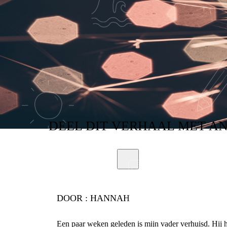
DEEL
DIT VERHAAL
MET A
DOOR :
HANNAH
Een paar weken geleden is mijn vader verhuisd. Hij 