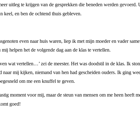
 meer uitleg te krijgen van de gesprekken die beneden werden gevoerd. U
jn keel, en ben de ochtend thuis gebleven.
lasgenoten even naar huis waren, liep ik met mijn moeder en vader sam
u mij helpen het de volgende dag aan de klas te vertellen.
ven wat vertellen…’ zei de meester. Het was doodstil in de klas. Ik ston
d naar mij kijken, niemand van hen had gescheiden ouders. Ik ging weer
oegesneld om me een knuffel te geven.
lastig moment voor mij, maar de steun van mensen om me heen heeft me
komt goed!