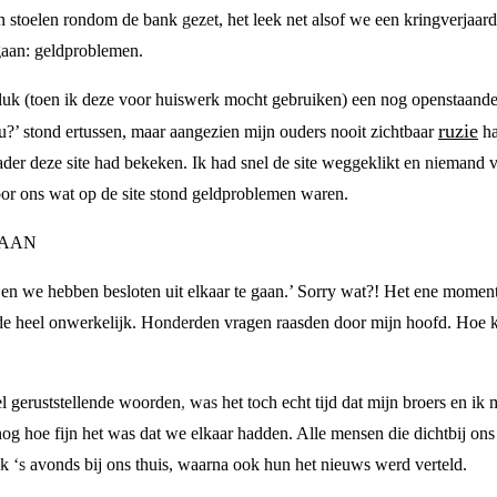
stoelen rondom de bank gezet, het leek net alsof we een kringverjaard
 gaan: geldproblemen.
uk (toen ik deze voor huiswerk mocht gebruiken) een nog openstaande 
ruzie
?’ stond ertussen, maar aangezien mijn ouders nooit zichtbaar
ha
ader deze site had bekeken. Ik had snel de site weggeklikt en niemand ve
voor ons wat op de site stond geldproblemen waren.
GAAN
 we hebben besloten uit elkaar te gaan.’ Sorry wat?! Het ene moment 
lde heel onwerkelijk. Honderden vragen raasden door mijn hoofd. Hoe k
 geruststellende woorden, was het toch echt tijd dat mijn broers en ik 
nog hoe fijn het was dat we elkaar hadden. Alle mensen die dichtbij ons
k ‘s avonds bij ons thuis, waarna ook hun het nieuws werd verteld.