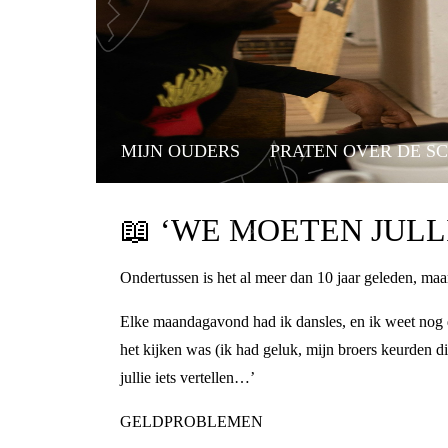
MIJN OUDERS
PRATEN OVER DE S
📖
‘WE MOETEN JULLI
Ondertussen is het al meer dan 10 jaar geleden, maa
Elke maandagavond had ik dansles, en ik weet nog d
het kijken was (ik had geluk, mijn broers keurden d
jullie iets vertellen…’
GELDPROBLEMEN