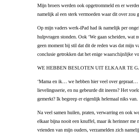
Mijn broers werden ook opgetrommeld en er werden 
namelijk al een sterk vermoeden waar dit over zou
Op mijn vaders werk-iPad had ik namelijk per ongel
hulpvragen stonden. Ook ‘We gaan scheiden, wat nu
geen moment bij stil dat dit de reden was dat mijn v
conclusie getrokken dat het enige waarschijnlijke 
WE HEBBEN BESLOTEN UIT ELKAAR TE 
‘Mama en ik… we hebben hier veel over gepraat… en
lievelingsserie, en nu gebeurde dit ineens? Het voe
gemerkt? Ik begreep er eigenlijk helemaal niks van.
Na veel samen huilen, praten, verwarring en ook wel
elkaar bijna nooit een knuffel, maar ik herinner me 
vrienden van mijn ouders, verzamelden zich namelij