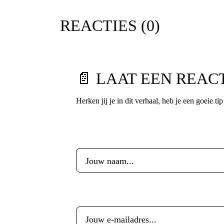
REACTIES (
0
)
📄 LAAT EEN REAC
Herken jij je in dit verhaal, heb je een goeie ti
Voornaam
*
E-mailadres
*