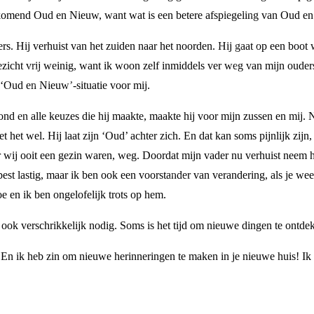
nkomend Oud en Nieuw, want wat is een betere afspiegeling van Oud e
rs. Hij verhuist van het zuiden naar het noorden. Hij gaat op een boot
gezicht vrij weinig, want ik woon zelf inmiddels ver weg van mijn oude
 ‘Oud en Nieuw’-situatie voor mij.
ond en alle keuzes die hij maakte, maakte hij voor mijn zussen en mij.
doet het wel. Hij laat zijn ‘Oud’ achter zich. En dat kan soms pijnlijk zi
r wij ooit een gezin waren, weg. Doordat mijn vader nu verhuist neem h
best lastig, maar ik ben ook een voorstander van verandering, als je weet
toe en ik ben ongelofelijk trots op hem.
ook verschrikkelijk nodig. Soms is het tijd om nieuwe dingen te ontde
. En ik heb zin om nieuwe herinneringen te maken in je nieuwe huis! Ik 