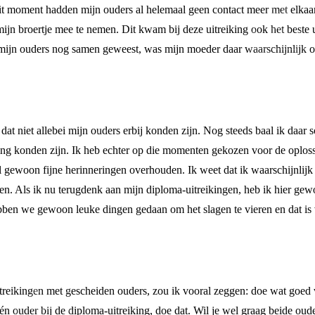
 moment hadden mijn ouders al helemaal geen contact meer met elkaar.
ijn broertje mee te nemen. Dit kwam bij deze uitreiking ook het beste 
mijn ouders nog samen geweest, was mijn moeder daar waarschijnlijk oo
t niet allebei mijn ouders erbij konden zijn. Nog steeds baal ik daar s
king konden zijn. Ik heb echter op die momenten gekozen voor de oplossi
el gewoon fijne herinneringen overhouden. Ik weet dat ik waarschijnlij
n. Als ik nu terugdenk aan mijn diploma-uitreikingen, heb ik hier gew
hebben we gewoon leuke dingen gedaan om het slagen te vieren en dat is
eikingen met gescheiden ouders, zou ik vooral zeggen: doe wat goed voel
 ouder bij de diploma-uitreiking, doe dat. Wil je wel graag beide oude