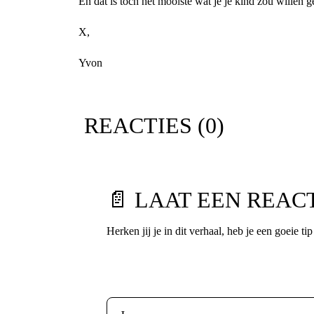
En dat is toch het mooiste wat je je kind zou willen 
X,
Yvon
REACTIES (
0
)
📄 LAAT EEN REAC
Herken jij je in dit verhaal, heb je een goeie ti
Voornaam
*