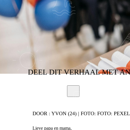
NIET SAMEN 
DEEL
DIT VERHAAL
MET A
DOOR :
YVON (24) | FOTO: FOTO: PEXE
Lieve papa en mama,