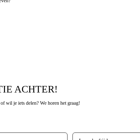
geven?
TIE ACHTER!
p of wil je iets delen? We horen het graag!
Leeftijd
*