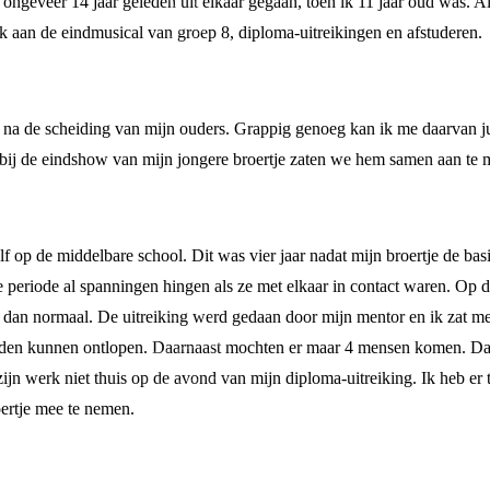
 ongeveer 14 jaar geleden uit elkaar gegaan, toen ik 11 jaar oud was. Al
k aan de eindmusical van groep 8, diploma-uitreikingen en afstuderen.
 na de scheiding van mijn ouders. Grappig genoeg kan ik me daarvan juis
 bij de eindshow van mijn jongere broertje zaten we hem samen aan te
lf op de middelbare school. Dit was vier jaar nadat mijn broertje de basi
 periode al spanningen hingen als ze met elkaar in contact waren. Op d
g dan normaal. De uitreiking werd gedaan door mijn mentor en ik zat me
uden kunnen ontlopen. Daarnaast mochten er maar 4 mensen komen. Dat z
jn werk niet thuis op de avond van mijn diploma-uitreiking. Ik heb er
oertje mee te nemen.