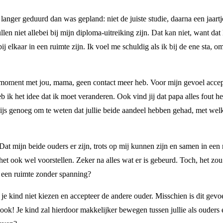
s langer geduurd dan was gepland: niet de juiste studie, daarna een jaartj
ullen niet allebei bij mijn diploma-uitreiking zijn. Dat kan niet, want dat 
 bij elkaar in een ruimte zijn. Ik voel me schuldig als ik bij de ene sta, 
 moment met jou, mama, geen contact meer heb. Voor mijn gevoel accept
ik het idee dat ik moet veranderen. Ook vind jij dat papa alles fout heef
ijs genoeg om te weten dat jullie beide aandeel hebben gehad, met wel
. Dat mijn beide ouders er zijn, trots op mij kunnen zijn en samen in een
me het ook wel voorstellen. Zeker na alles wat er is gebeurd. Toch, het
in een ruimte zonder spanning?
je kind niet kiezen en accepteer de andere ouder. Misschien is dit gevoe
t ook! Je kind zal hierdoor makkelijker bewegen tussen jullie als ouders