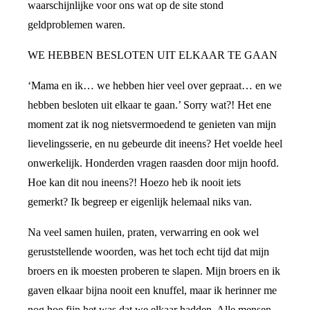
waarschijnlijke voor ons wat op de site stond
geldproblemen waren.
WE HEBBEN BESLOTEN UIT ELKAAR TE GAAN
‘Mama en ik… we hebben hier veel over gepraat… en we
hebben besloten uit elkaar te gaan.’ Sorry wat?! Het ene
moment zat ik nog nietsvermoedend te genieten van mijn
lievelingsserie, en nu gebeurde dit ineens? Het voelde heel
onwerkelijk. Honderden vragen raasden door mijn hoofd.
Hoe kan dit nou ineens?! Hoezo heb ik nooit iets
gemerkt? Ik begreep er eigenlijk helemaal niks van.
Na veel samen huilen, praten, verwarring en ook wel
geruststellende woorden, was het toch echt tijd dat mijn
broers en ik moesten proberen te slapen. Mijn broers en ik
gaven elkaar bijna nooit een knuffel, maar ik herinner me
nog hoe fijn het was dat we elkaar hadden. Alle mensen