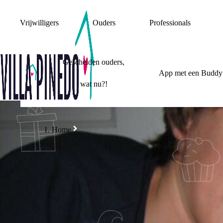
Vrijwilligers
Ouders
Professionals
Gescheiden ouders,
App met een Buddy
wat nu?!
Home
MIJN WOONSITUATIE