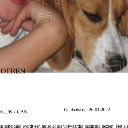
DIERSCHAP? IN SPA
NDEREN
Geplaatst op:
26-01-2022
LIJK / CAS
en scheiding wordt een huisdier als volwaardig gezinslid gezien. Net als