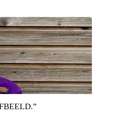
LFBEELD.”