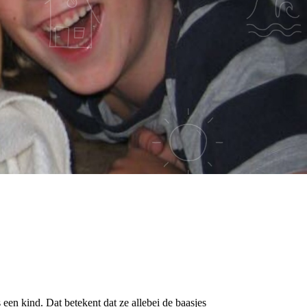
NJE WEL!
 een kind. Dat betekent dat ze allebei de baasjes