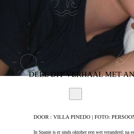
CO-HUIS
DEEL
DIT VERHAAL
MET A
DOOR :
VILLA PINEDO | FOTO: PERSOON
In Spanje is er sinds oktober een wet veranderd: na e