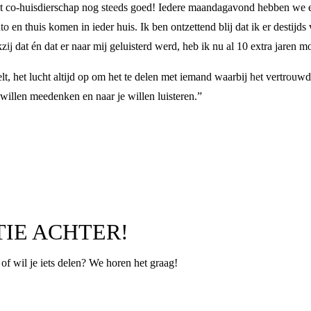
t het co-huisdierschap nog steeds goed! Iedere maandagavond hebben we
o en thuis komen in ieder huis. Ik ben ontzettend blij dat ik er destijds
j dat én dat er naar mij geluisterd werd, heb ik nu al 10 extra jaren
t, het lucht altijd op om het te delen met iemand waarbij het vertrouwd
 willen meedenken en naar je willen luisteren.”
TIE ACHTER!
p of wil je iets delen? We horen het graag!
Leeftijd
*