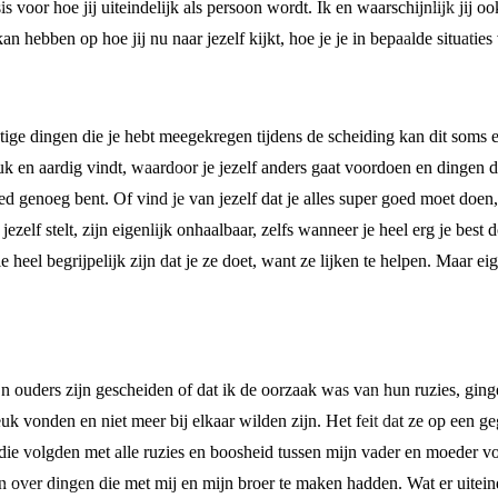
 voor hoe jij uiteindelijk als persoon wordt. Ik en waarschijnlijk jij 
 hebben op hoe jij nu naar jezelf kijkt, hoe je je in bepaalde situatie
tige dingen die je hebt meegekregen tijdens de scheiding kan dit soms e
uk en aardig vindt, waardoor je jezelf anders gaat voordoen en dingen do
ed genoeg bent. Of vind je van jezelf dat je alles super goed moet doen,
ezelf stelt, zijn eigenlijk onhaalbaar, zelfs wanneer je heel erg je best d
e heel begrijpelijk zijn dat je ze doet, want ze lijken te helpen. Maar e
ijn ouders zijn gescheiden of dat ik de oorzaak was van hun ruzies, gin
euk vonden en niet meer bij elkaar wilden zijn. Het feit dat ze op ee
n die volgden met alle ruzies en boosheid tussen mijn vader en moeder v
 over dingen die met mij en mijn broer te maken hadden. Wat er uiteind