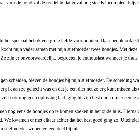
ar voor de hond zal de roedel in dat geval nog steeds incompleet blijve
In het speciaal heb ik een grote liefde voor honden. Daar ben ik ook e
na kocht mijn vader samen met mijn stiefmoeder twee hondjes. Met deze
 Ze zijn er onvoorwaardelijk, begroeten je enthousiast wanneer je thui
.
ngen scheiden, bleven de hondjes bij mijn stiefmoeder. De scheiding was
 erg ik aan ze gehecht was en dat je een dier net zo erg kunt missen als
j zelf ook nog geen oplossing had, ging hij zijn best doen om er een te
n nog eens de hondjes op te komen zoeken in het oude huis. Hierna zi
 We kwamen er met elkaar achter dat het best goed ging zo. Uiteindelij
jn stiefmoeder wonen en een deel bij mij.