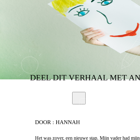
DEEL
DIT VERHAAL
MET A
DOOR :
HANNAH
Het was zover, een nieuwe stap. Mijn vader had mijn 