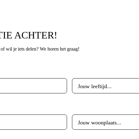
TIE ACHTER!
p of wil je iets delen? We horen het graag!
Leeftijd
*
Woonplaats
*