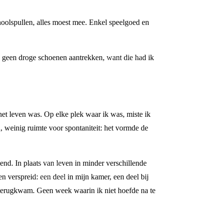
hoolspullen, alles moest mee. Enkel speelgoed en
 geen droge schoenen aantrekken, want die had ik
het leven was. Op elke plek waar ik was, miste ik
, weinig ruimte voor spontaniteit: het vormde de
end. In plaats van leven in minder verschillende
n verspreid: een deel in mijn kamer, een deel bij
d terugkwam. Geen week waarin ik niet hoefde na te