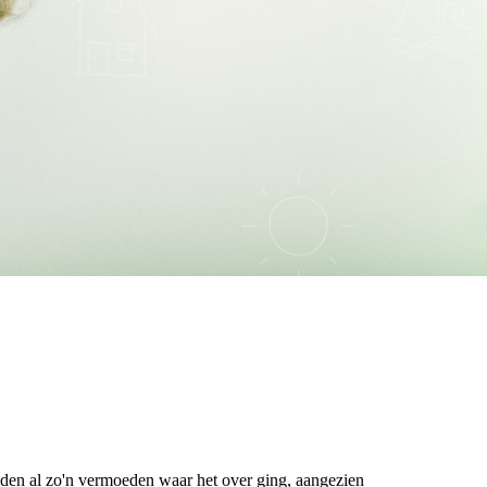
adden al zo'n vermoeden waar het over ging, aangezien