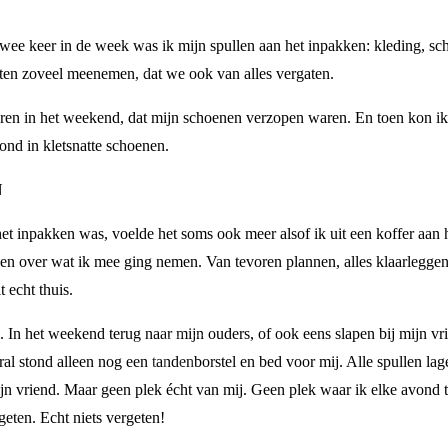
wee keer in de week was ik mijn spullen aan het inpakken: kleding, sc
ten zoveel meenemen, dat we ook van alles vergaten.
ren in het weekend, dat mijn schoenen verzopen waren. En toen kon ik
ond in kletsnatte schoenen.
N
et inpakken was, voelde het soms ook meer alsof ik uit een koffer aan 
ken over wat ik mee ging nemen. Van tevoren plannen, alles klaarleggen
 echt thuis.
. In het weekend terug naar mijn ouders, of ook eens slapen bij mijn vri
l stond alleen nog een tandenborstel en bed voor mij. Alle spullen lage
 mijn vriend. Maar geen plek écht van mij. Geen plek waar ik elke avon
eten. Echt niets vergeten!