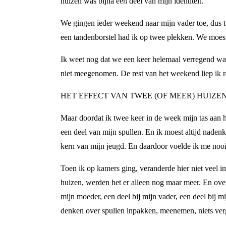
huizen was bijna een deel van mijn identiteit.
We gingen ieder weekend naar mijn vader toe, dus t
een tandenborstel had ik op twee plekken. We moes
Ik weet nog dat we een keer helemaal verregend wa
niet meegenomen. De rest van het weekend liep ik r
HET EFFECT VAN TWEE (OF MEER) HUIZE
Maar doordat ik twee keer in de week mijn tas aan h
een deel van mijn spullen. En ik moest altijd naden
kern van mijn jeugd. En daardoor voelde ik me nooit
Toen ik op kamers ging, veranderde hier niet veel in
huizen, werden het er alleen nog maar meer. En overa
mijn moeder, een deel bij mijn vader, een deel bij
denken over spullen inpakken, meenemen, niets verg