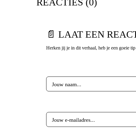
REACTIES (
0
)
📄 LAAT EEN REAC
Herken jij je in dit verhaal, heb je een goeie ti
Voornaam
*
E-mailadres
*