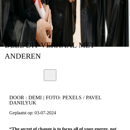
ANDER, EEN
‘PACKAGE DEAL'
DEEL
DIT VERHAAL
MET
ANDEREN
DOOR :
DEMI | FOTO: PEXELS / PAVEL
DANILYUK
Geplaatst op:
03-07-2024
“The secret of change is to focus all of your energy, not