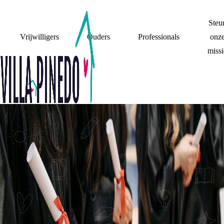
Steu
Vrijwilligers
Ouders
Professionals
onz
missi
MIJN OUDERS
OUDERS ZIJN, NET
ALS IEDER