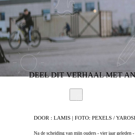
EFFECT HAD
DEEL
DIT VERHAAL
MET A
DOOR :
LAMIS | FOTO: PEXELS / YAR
Na de scheiding van mijn ouders - vier jaar geleden -