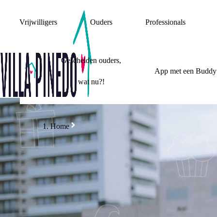
Vrijwilligers
Ouders
Professionals
Gescheiden ouders,
App met een Buddy
wat nu?!
Home
MIJN OUDERS
MIJN WOONSITUATIE
HOE THUIS PRAT