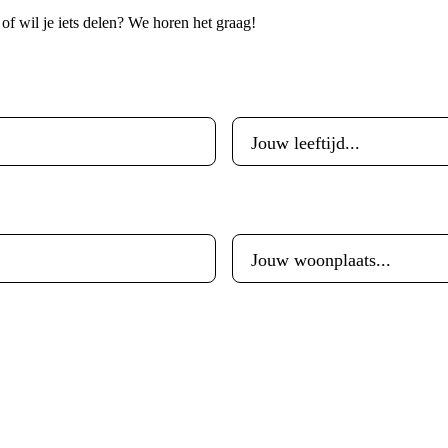
p of wil je iets delen? We horen het graag!
Leeftijd
*
Woonplaats
*