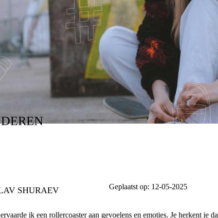
NDEREN
Geplaatst op:
12-05-2025
OSLAV SHURAEV
 ervaarde ik een rollercoaster aan gevoelens en emoties. Je herkent je d