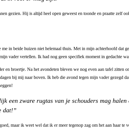
nen gezien. Hij is altijd heel open geweest en toonde en praatte zelf oo
 me in beide huizen niet helemaal thuis. Met in mijn achterhoofd dat gev
n mijn vader vertellen. Ik had nog geen specifiek moment in gedachte wa
er en broertje. Na het avondeten bleven we nog even aan tafel zitten o
ldagen bij mij naar boven. Ik heb die avond tegen mijn vader gezegd da
 zeggen!
ijk een zware rugtas van je schouders mag halen en
e dat!”
oed, maar ik weet wel dat ik er meer tegenop zag om het aan haar te ve