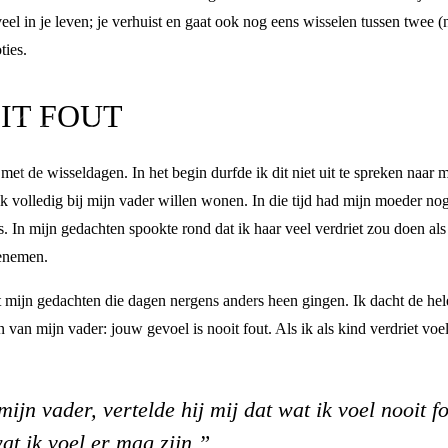
veel in je leven; je verhuist en gaat ook nog eens wisselen tussen twe
ties.
IT FOUT
 met de wisseldagen. In het begin durfde ik dit niet uit te spreken naa
ik volledig bij mijn vader willen wonen. In die tijd had mijn moeder no
In mijn gedachten spookte rond dat ik haar veel verdriet zou doen als i
oenemen.
ijn gedachten die dagen nergens anders heen gingen. Ik dacht de hele 
 van mijn vader: jouw gevoel is nooit fout. Als ik als kind verdriet voeld
 mijn vader, vertelde hij mij dat wat ik voel nooit fo
at ik voel er mag zijn.”