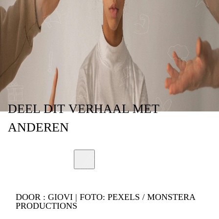
GEDAAN, DURFDE
IK DAT NIET TE
ZEGGEN'
DEEL
DIT VERHAAL
MET
ANDEREN
DOOR :
GIOVI | FOTO: PEXELS / MONSTERA
PRODUCTIONS