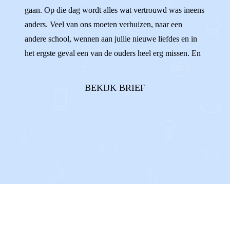
HOUDEN VAN
RUZIE
gaan. Op die dag wordt alles wat vertrouwd was ineens
anders. Veel van ons moeten verhuizen, naar een
andere school, wennen aan jullie nieuwe liefdes en in
het ergste geval een van de ouders heel erg missen. En
dat doet pijn. We willen zo graag **allebei onze
ouders** in ons leven. Twee ouders die van ons
BEKIJK BRIEF
houden en ons groot zien...