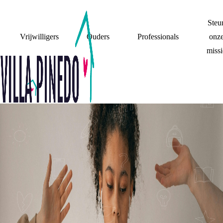
Steu
Vrijwilligers
Ouders
Professionals
onz
missi
MIJN OUDERS
'ALS IK IETS
LEUKS HAD