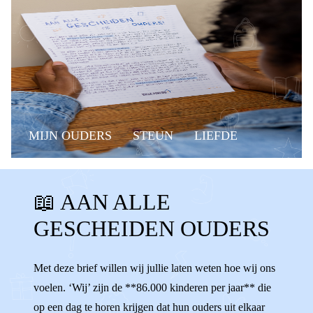
MIJN OUDERS
STEUN
LIEFDE
WAT DE F@#CK?!
KANT KIEZEN
📖 AAN ALLE
VERLIEFD
VERHUIZEN
OUDERS
GESCHEIDEN OUDERS
GESCHEIDEN OUDERS
BOODSCHAPPER
NEGATIEF PRATEN
ONAARDIG
Met deze brief willen wij jullie laten weten hoe wij ons
voelen. ‘Wij’ zijn de **86.000 kinderen per jaar** die
MISSEN
VERDRIET
NEGEREN
op een dag te horen krijgen dat hun ouders uit elkaar