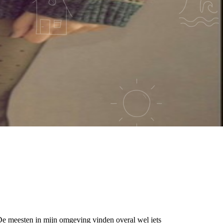
 De meesten in mijn omgeving vinden overal wel iets