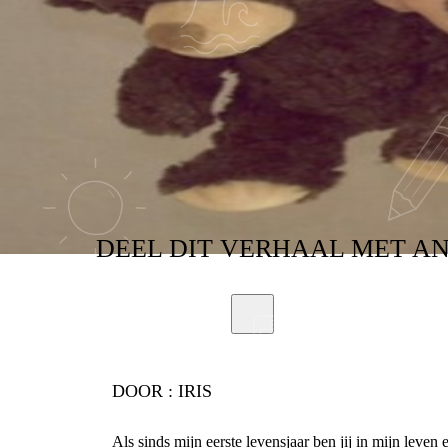
DEEL
DIT VERHAAL
MET A
DOOR :
IRIS
Als sinds mijn eerste levensjaar ben jij in mijn lev