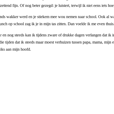
ntzettend fijn. Of nog beter gezegd: je luistert, terwijl ik niet eens iets 
tends wakker werd en je stiekem mee wou nemen naar school. Ook al was ik
 lunch op school zag ik je in mijn tas zitten. Dan voelde ik me even thuis
ar en nog steeds kan ik tijdens zware of drukke dagen verlangen dat ik i
n die tijden dat ik steeds maar moest verhuizen tussen papa, mama, mijn 
iks aan mijn hoofd.