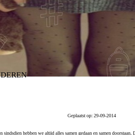
NDEREN
Geplaatst op:
29-09-2014
en en sindsdien hebben we altijd alles samen gedaan en samen doorstaan.