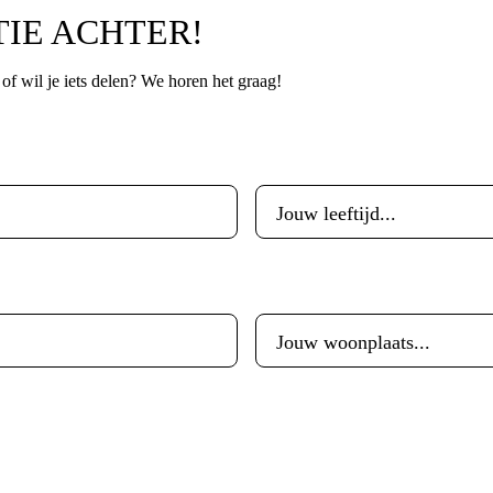
TIE ACHTER!
p of wil je iets delen? We horen het graag!
Leeftijd
*
Woonplaats
*