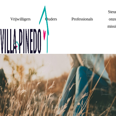
Steu
Vrijwilligers
Ouders
Professionals
onz
missi
IK BEN MEER DAN
‘KIND VAN
GESCHEIDEN