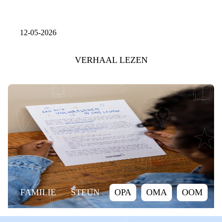
12-05-2026
VERHAAL LEZEN
FAMILIE
STEUN
OPA
OMA
OOM
TANTE
NEEF
NICHT
BUURMAN