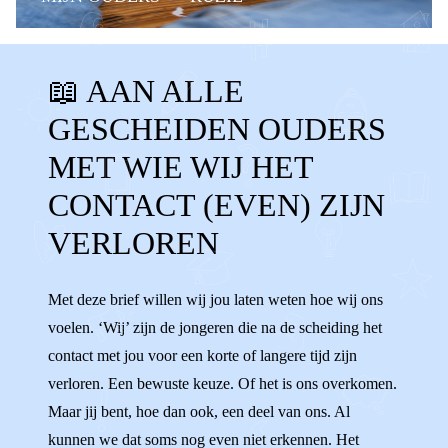
CONTACTVERLIES
📖 AAN ALLE
CONTACT VERLOREN
MISSEN
GESCHEIDEN OUDERS
GEEN CONTACT
OUDERS NIET ZIEN
MET WIE WIJ HET
AANDACHT
KWIJT
CONTACT (EVEN) ZIJN
VERLOREN
Met deze brief willen wij jou laten weten hoe wij ons
voelen. ‘Wij’ zijn de jongeren die na de scheiding het
contact met jou voor een korte of langere tijd zijn
verloren. Een bewuste keuze. Of het is ons overkomen.
Maar jij bent, hoe dan ook, een deel van ons. Al
kunnen we dat soms nog even niet erkennen. Het