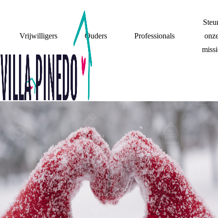
Steu
Vrijwilligers
Ouders
Professionals
onz
missi
LAAT ONS NIET DE
DUPE ZIJN