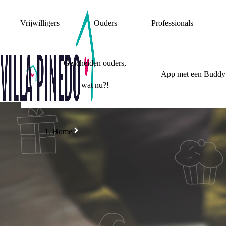
Vrijwilligers
Ouders
Professionals
Gescheiden ouders,
App met een Buddy
wat nu?!
Home
LAA