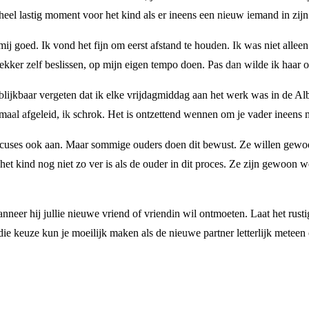
heel lastig moment voor het kind als er ineens een nieuw iemand in zij
j mij goed. Ik vond het fijn om eerst afstand te houden. Ik was niet all
lekker zelf beslissen, op mijn eigen tempo doen. Pas dan wilde ik haar 
ijkbaar vergeten dat ik elke vrijdagmiddag aan het werk was in de Albe
emaal afgeleid, ik schrok. Het is ontzettend wennen om je vader ineens 
 excuses ook aan. Maar sommige ouders doen dit bewust. Ze willen gew
 het kind nog niet zo ver is als de ouder in dit proces. Ze zijn gewoon we
n wanneer hij jullie nieuwe vriend of vriendin wil ontmoeten. Laat het r
die keuze kun je moeilijk maken als de nieuwe partner letterlijk meteen 