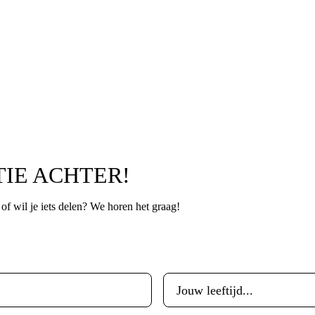
TIE ACHTER!
p of wil je iets delen? We horen het graag!
Leeftijd
*