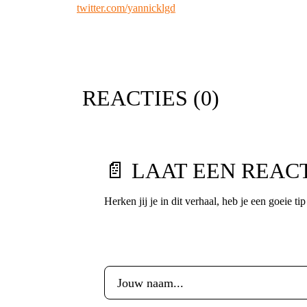
twitter.com/yannicklgd
REACTIES (
0
)
📄 LAAT EEN REAC
Herken jij je in dit verhaal, heb je een goeie ti
Voornaam
*