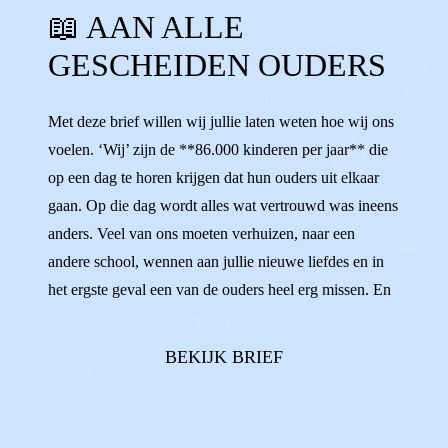
📖 AAN ALLE
VERLIEFD
VERHUIZEN
OUDERS
GESCHEIDEN OUDERS
GESCHEIDEN OUDERS
BOODSCHAPPER
NEGATIEF PRATEN
ONAARDIG
Met deze brief willen wij jullie laten weten hoe wij ons
voelen. ‘Wij’ zijn de **86.000 kinderen per jaar** die
MISSEN
VERDRIET
NEGEREN
op een dag te horen krijgen dat hun ouders uit elkaar
HOUDEN VAN
RUZIE
gaan. Op die dag wordt alles wat vertrouwd was ineens
anders. Veel van ons moeten verhuizen, naar een
andere school, wennen aan jullie nieuwe liefdes en in
het ergste geval een van de ouders heel erg missen. En
dat doet pijn. We willen zo graag **allebei onze
ouders** in ons leven. Twee ouders die van ons
BEKIJK BRIEF
houden en ons groot zien...