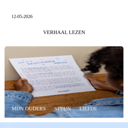
12-05-2026
VERHAAL LEZEN
MIJN OUDERS
STEUN
LIEFDE
WAT DE F@#CK?!
KANT KIEZEN