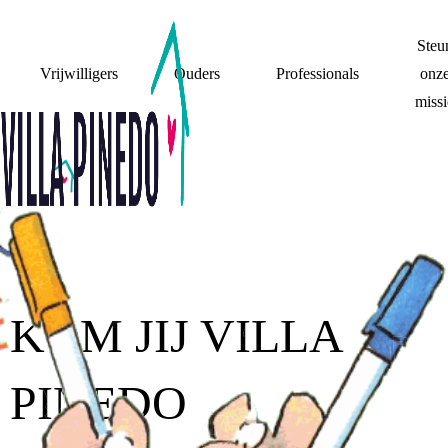
Steu
Vrijwilligers
Ouders
Professionals
onz
missi
KOM JIJ VILLA
PINEDO