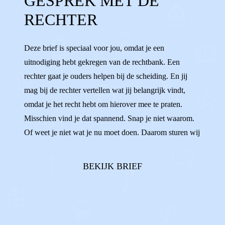
GESPREK MET DE
MENING
WENSEN
IDEEËN
KIEZEN
RECHTER
VERANTWOORDELIJKHEID
VOLWASSEN
Deze brief is speciaal voor jou, omdat je een
RECHTBANK
RECHTER
uitnodiging hebt gekregen van de rechtbank. Een
rechter gaat je ouders helpen bij de scheiding. En jij
mag bij de rechter vertellen wat jij belangrijk vindt,
omdat je het recht hebt om hierover mee te praten.
Misschien vind je dat spannend. Snap je niet waarom.
Of weet je niet wat je nu moet doen. Daarom sturen wij
de jongeren van Villa Pinedo die ook zo’n uitnodiging
hebben gehad je deze brief. Je leest in deze brief wat je
BEKIJK BRIEF
kunt doen en verwachten. ...