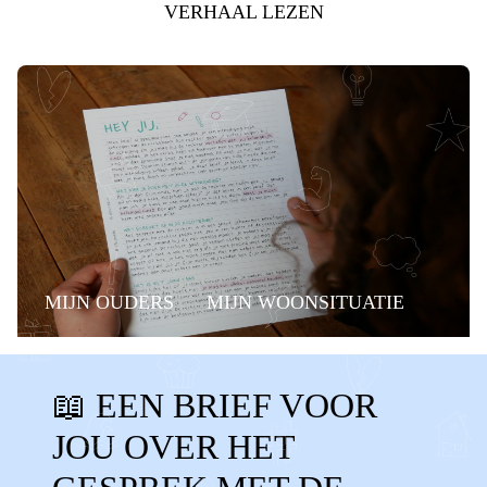
VERHAAL LEZEN
MIJN OUDERS
MIJN WOONSITUATIE
RECHTEN
BUDDY
📖 EEN BRIEF VOOR
DETECTIEPOORTJES
SPANNEND
JOU OVER HET
OPROEPBRIEF
UITNODIGING