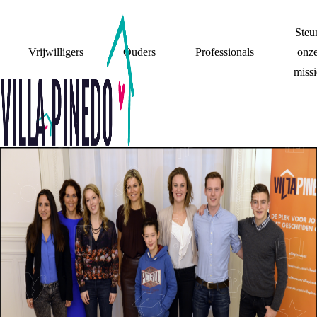
Steu
Vrijwilligers
Ouders
Professionals
onz
missi
KIND IS KONING!