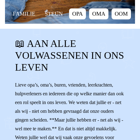
FAMILIE
STEUN
OPA
OMA
OOM
TANTE
NEEF
NICHT
BUURMAN
📖 AAN ALLE
BUURVROUW
VRIEND
VRIENDIN
VOLWASSENEN IN ONS
KANT KIEZEN
ONPARTIJDIG
STEUN
LEVEN
HELPEN
VOLWASSENEN
ADVIES
SLECHT PRATEN
FAMILIE
Lieve opa’s, oma’s, buren, vrienden, leerkrachten,
hulpverleners en iedereen die op welke manier dan ook
een rol speelt in ons leven. We weten dat jullie er - net
als wij - niet om hebben gevraagd dat onze ouders
gingen scheiden. **Maar jullie hebben er - net als wij -
wel mee te maken.** En dat is niet altijd makkelijk.
Weten jullie wel dat wij vaak onze gevoelens voor