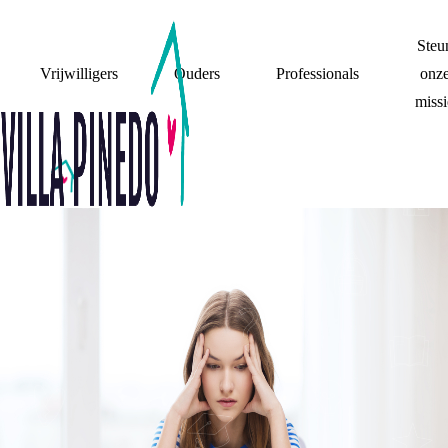
Steu
Vrijwilligers
Ouders
Professionals
onz
missi
JONGEREN
REACTIE OP
NIEUWS OVER