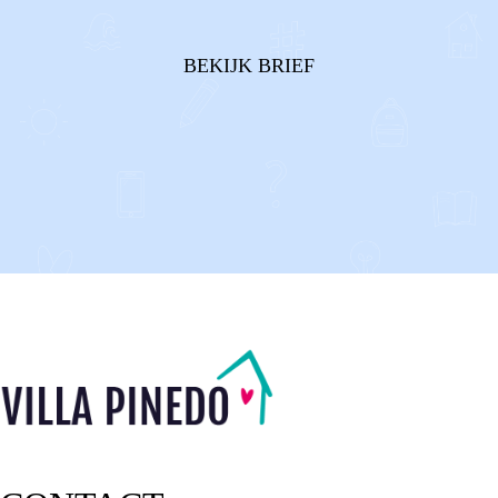
onszelf houden? Als we de ruzies tussen onze ouders
horen, terwijl we ons daar helemaal niet mee bezig
BEKIJK BRIEF
willen houden. Of al...