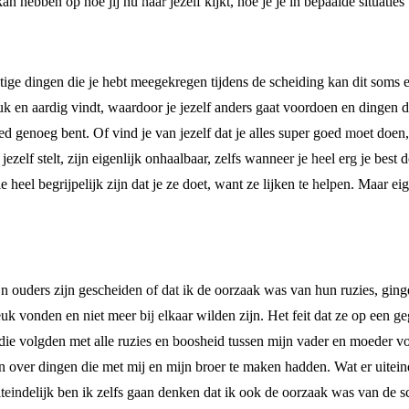
 hebben op hoe jij nu naar jezelf kijkt, hoe je je in bepaalde situatie
tige dingen die je hebt meegekregen tijdens de scheiding kan dit soms e
uk en aardig vindt, waardoor je jezelf anders gaat voordoen en dingen do
ed genoeg bent. Of vind je van jezelf dat je alles super goed moet doen,
ezelf stelt, zijn eigenlijk onhaalbaar, zelfs wanneer je heel erg je best d
e heel begrijpelijk zijn dat je ze doet, want ze lijken te helpen. Maar e
ijn ouders zijn gescheiden of dat ik de oorzaak was van hun ruzies, gin
euk vonden en niet meer bij elkaar wilden zijn. Het feit dat ze op ee
n die volgden met alle ruzies en boosheid tussen mijn vader en moeder v
 over dingen die met mij en mijn broer te maken hadden. Wat er uiteind
teindelijk ben ik zelfs gaan denken dat ik ook de oorzaak was van de sc