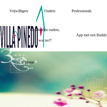
Vrijwilligers
Ouders
Professionals
Gescheiden ouders,
App met een Buddy
wat nu?!
Home
HET VO