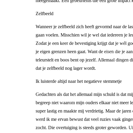
meegemaakt. Een gebeurtenis die een grote impact kan
Zelfbeeld
Wanneer je zelfbeeld zich heeft gevormd naar de las
gaan voelen. Misschien wil je wel dat iedereen je le
Zodat je een keer de bevestiging krijgt dat je wél go
je eigen grenzen heen gaat. Want de eisen die je aan j
teleurstelt en boos bent op jezelf. Allemaal dingen di
dat je zelfbeeld nog lager wordt.
Ik luisterde altijd naar het negatieve stemmetje
Gedachten als dat het allemaal mijn schuld is dat m
begreep niet waarom mijn ouders elkaar niet meer l
super lastig en maakte mij verdrietig. Maar de jare
werd ik me ervan bewust dat veel ruzies vaak gingen
zocht. Die overtuiging is steeds groter geworden. Ui