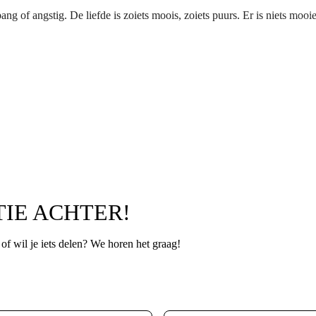
bang of angstig. De liefde is zoiets moois, zoiets puurs. Er is niets mooi
TIE ACHTER!
p of wil je iets delen? We horen het graag!
Leeftijd
*