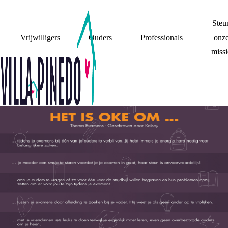
Steu
Vrijwilligers
Ouders
Professionals
onz
missi
HET IS OKE OM...
(THEMA: