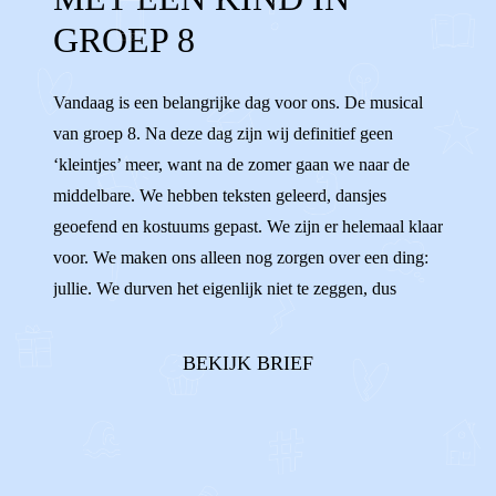
MIDDELBARE
BASISSCHOOL
GROEP 8
LAGERE SCHOOL
AARDIG
OPA'S
Vandaag is een belangrijke dag voor ons. De musical
OMA'S
NAAST ELKAAR
van groep 8. Na deze dag zijn wij definitief geen
‘kleintjes’ meer, want na de zomer gaan we naar de
middelbare. We hebben teksten geleerd, dansjes
geoefend en kostuums gepast. We zijn er helemaal klaar
voor. We maken ons alleen nog zorgen over een ding:
jullie. We durven het eigenlijk niet te zeggen, dus
vandaar deze brief.In ons hoofd zien we namelijk
steeds voor ons hoe jullie allebei aan de andere kant
BEKIJK BRIEF
van de zaal gaan zitten. En dat wij da...