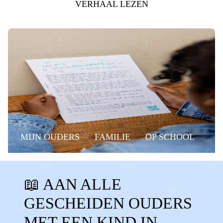
VERHAAL LEZEN
MIJN OUDERS
FAMILIE
OP SCHOOL
BELANGRIJKE MOMENTEN
GROEP 8
📖 AAN ALLE
MUSICAL
EINDMUSICAL
GESCHEIDEN OUDERS
GROEP 8 MUSICAL
RAPPORT
MET EEN KIND IN