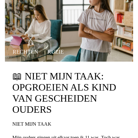
RECHTEN
RUZIE
📖
NIET MIJN TAAK:
OPGROEIEN ALS KIND
VAN GESCHEIDEN
OUDERS
NIET MIJN TAAK
Mijn ouders gingen uit elkaar toen ik 11 was. Toch was