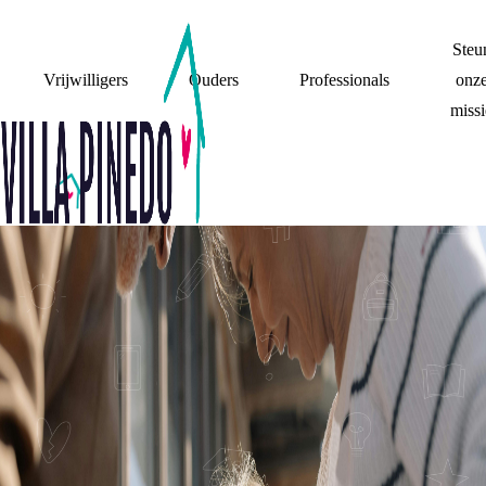
Steu
Vrijwilligers
Ouders
Professionals
onz
missi
FAMILIE
MIJN WOONSITUATIE
(GEEN) CONTACT
MIJN BAND MET