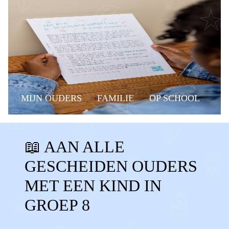
MIJN OUDERS
FAMILIE
OP SCHOOL
BELANGRIJKE MOMENTEN
GROEP 8
📖 AAN ALLE
MUSICAL
EINDMUSICAL
GESCHEIDEN OUDERS
GROEP 8 MUSICAL
RAPPORT
MET EEN KIND IN
MIDDELBARE
BASISSCHOOL
GROEP 8
LAGERE SCHOOL
AARDIG
OPA'S