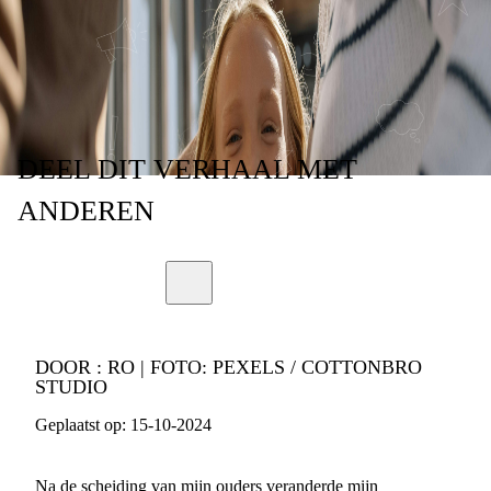
DE FAMILIE
DEEL
DIT VERHAAL
MET
ANDEREN
DOOR :
RO | FOTO: PEXELS / COTTONBRO
STUDIO
Geplaatst op:
15-10-2024
Na de scheiding van mijn ouders veranderde mijn