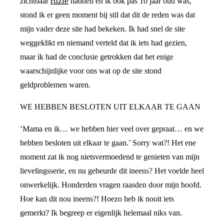
ruzie
zichtbaar
hadden en ik ook pas 10 jaar oud was,
stond ik er geen moment bij stil dat dit de reden was dat
mijn vader deze site had bekeken. Ik had snel de site
weggeklikt en niemand verteld dat ik iets had gezien,
maar ik had de conclusie getrokken dat het enige
waarschijnlijke voor ons wat op de site stond
geldproblemen waren.
WE HEBBEN BESLOTEN UIT ELKAAR TE GAAN
‘Mama en ik… we hebben hier veel over gepraat… en we
hebben besloten uit elkaar te gaan.’ Sorry wat?! Het ene
moment zat ik nog nietsvermoedend te genieten van mijn
lievelingsserie, en nu gebeurde dit ineens? Het voelde heel
onwerkelijk. Honderden vragen raasden door mijn hoofd.
Hoe kan dit nou ineens?! Hoezo heb ik nooit iets
gemerkt? Ik begreep er eigenlijk helemaal niks van.