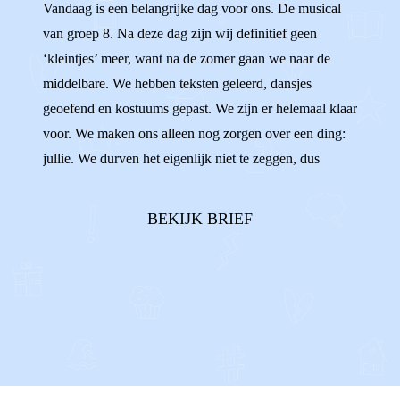
Vandaag is een belangrijke dag voor ons. De musical
OMA'S
NAAST ELKAAR
van groep 8. Na deze dag zijn wij definitief geen
‘kleintjes’ meer, want na de zomer gaan we naar de
middelbare. We hebben teksten geleerd, dansjes
geoefend en kostuums gepast. We zijn er helemaal klaar
voor. We maken ons alleen nog zorgen over een ding:
jullie. We durven het eigenlijk niet te zeggen, dus
vandaar deze brief.In ons hoofd zien we namelijk
steeds voor ons hoe jullie allebei aan de andere kant
BEKIJK BRIEF
van de zaal gaan zitten. En dat wij da...