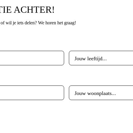
TIE ACHTER!
p of wil je iets delen? We horen het graag!
Leeftijd
*
Woonplaats
*