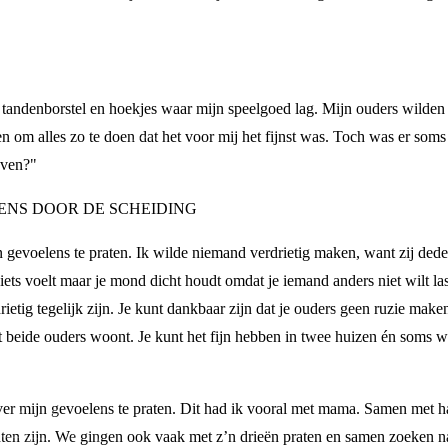
 tandenborstel en hoekjes waar mijn speelgoed lag. Mijn ouders wilden d
den om alles zo te doen dat het voor mij het fijnst was. Toch was er som
jven?"
ENS DOOR DE SCHEIDING
 gevoelens te praten. Ik wilde niemand verdrietig maken, want zij dede
 iets voelt maar je mond dicht houdt omdat je iemand anders niet wilt la
rdrietig tegelijk zijn. Je kunt dankbaar zijn dat je ouders geen ruzie make
et beide ouders woont. Je kunt het fijn hebben in twee huizen én soms 
r mijn gevoelens te praten. Dit had ik vooral met mama. Samen met haa
mochten zijn. We gingen ook vaak met z’n drieën praten en samen zoeken