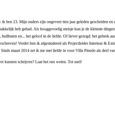
 ik ben 23. Mijn ouders zijn ongeveer tien jaar geleden gescheiden en da
 makkelijk heb gehad. Als hooggevoelig meisje kun je de kleinste dingen
uilbuien en... het geloof in de liefde. Of liever gezegd: het gebrek aan 
eschreven! Verder ben ik afgestudeerd als Projectleider Interieur & Ext
inds maart 2014 zet ik me met liefde in voor Villa Pinedo als deel van
r kunnen schrijven? Laat het ons weten. Tot snel!