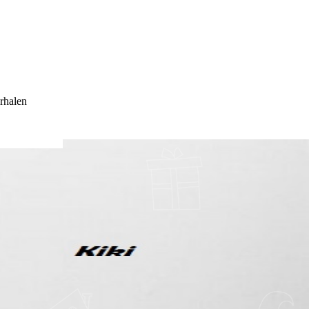
rhalen
..