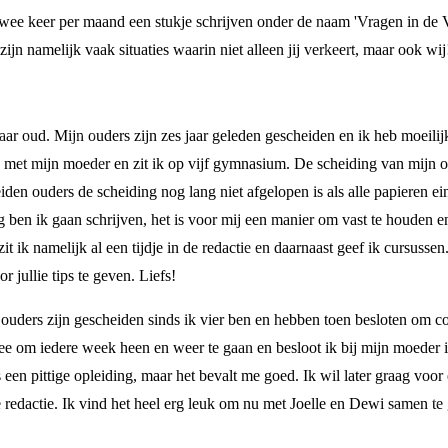
wee keer per maand een stukje schrijven onder de naam 'Vragen in de Vi
jn namelijk vaak situaties waarin niet alleen jij verkeert, maar ook wij
 jaar oud. Mijn ouders zijn zes jaar geleden gescheiden en ik heb moeili
met mijn moeder en zit ik op vijf gymnasium. De scheiding van mijn ou
iden ouders de scheiding nog lang niet afgelopen is als alle papieren e
g ben ik gaan schrijven, het is voor mij een manier om vast te houden en
ik namelijk al een tijdje in de redactie en daarnaast geef ik cursussen. 
 jullie tips te geven. Liefs!
n ouders zijn gescheiden sinds ik vier ben en hebben toen besloten om c
mee om iedere week heen en weer te gaan en besloot ik bij mijn moeder 
s een pittige opleiding, maar het bevalt me goed. Ik wil later graag voor
 de redactie. Ik vind het heel erg leuk om nu met Joelle en Dewi samen te