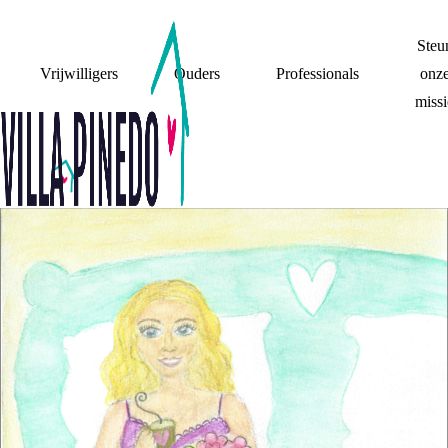
Steu
Vrijwilligers
Ouders
Professionals
onz
missi
DE WARME
DOUCHE