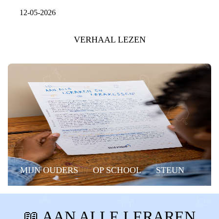
12-05-2026
VERHAAL LEZEN
MIJN OUDERS
OP SCHOOL
STEUN
HELPEN
GESCHEIDEN OUDERS
📖 AAN ALLE LERAREN
AANDACHT
BASISSCHOOL
SCHOOL