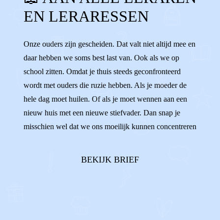
EN LERARESSEN
STEUNEN
LERAREN
LERARESSEN
DOCENTEN
IB-ER
KLAS
GROEP 8
Onze ouders zijn gescheiden. Dat valt niet altijd mee en
daar hebben we soms best last van. Ook als we op
GROEP 7
LUISTEREN
school zitten. Omdat je thuis steeds geconfronteerd
wordt met ouders die ruzie hebben. Als je moeder de
hele dag moet huilen. Of als je moet wennen aan een
nieuw huis met een nieuwe stiefvader. Dan snap je
misschien wel dat we ons moeilijk kunnen concentreren
op de stelling van Pythagoras. We willen wel, maar het
lukt soms gewoon niet. Sommigen van ons gaan
BEKIJK BRIEF
keihard werken om maar niet aan he...