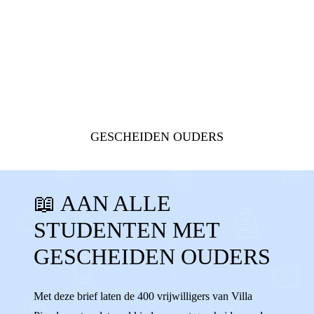
STEUN
GESCHEIDEN OUDERS
STUDENT
VRIJWILLIGER
📖 AAN ALLE
VRIJWILLIGERSWERK
BUDDY
STUDENTEN MET
STEUNEN
ANDEREN HELPEN
GESCHEIDEN OUDERS
Met deze brief laten de 400 vrijwilligers van Villa