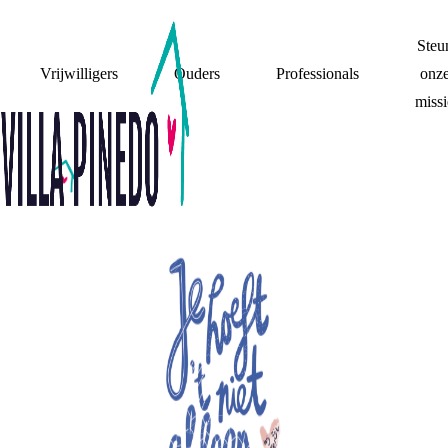
Steu
Vrijwilligers
Ouders
Professionals
onz
missi
BUDDY IN EEN
BOEK