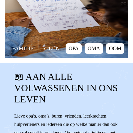
FAMILIE
STEUN
OPA
OMA
OOM
TANTE
NEEF
NICHT
BUURMAN
📖 AAN ALLE
BUURVROUW
VRIEND
VRIENDIN
VOLWASSENEN IN ONS
KANT KIEZEN
ONPARTIJDIG
STEUN
LEVEN
HELPEN
VOLWASSENEN
ADVIES
SLECHT PRATEN
FAMILIE
Lieve opa’s, oma’s, buren, vrienden, leerkrachten,
hulpverleners en iedereen die op welke manier dan ook
een rol speelt in ons leven. We weten dat jullie er - net