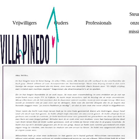
Steu
Vrijwilligers
Ouders
Professionals
onz
missi
BRIEF AAN MIJN
STIEFVADER