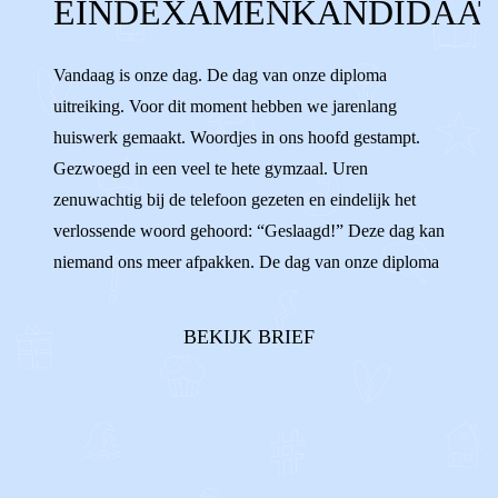
EINDEXAMENKANDIDAA
DIPLOMA UITREIKING
SCHOOL
Vandaag is onze dag. De dag van onze diploma
STUDIE
LEERLING
LERAAR
uitreiking. Voor dit moment hebben we jarenlang
DOCENT
STUDEREN
VWO
VMBO
huiswerk gemaakt. Woordjes in ons hoofd gestampt.
Gezwoegd in een veel te hete gymzaal. Uren
HAVO
MAVO
GYMNASIUM
zenuwachtig bij de telefoon gezeten en eindelijk het
LAATSTE JAAR
OUDERS
verlossende woord gehoord: “Geslaagd!” Deze dag kan
niemand ons meer afpakken. De dag van onze diploma
GESCHEIDEN
BROERS
ZUS
OPA
uitreiking. Of toch wel? Wat als we onzeker zijn over
wie ons naar de uitreiking brengt? Bij wie onze broers
ZENUWACHTIG
CIJFERLIJST
BEKIJK BRIEF
en zussen gaan zitten en welke opa en oma er mee ...