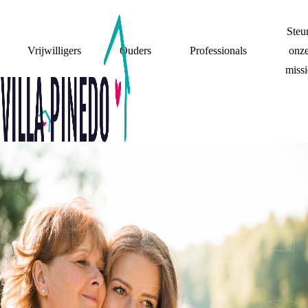
Steu
Vrijwilligers
Ouders
Professionals
onz
missi
#BEWONDERING