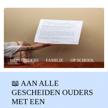
MIJN OUDERS
FAMILIE
OP SCHOOL
BELANGRIJKE MOMENTEN
OMA
📖 AAN ALLE
GESCHEIDEN OUDERS
MIDDELBARE
GESCHEIDEN OUDERS
NAAST ELKAAR
EINDEXAMEN
MET EEN
EINDEXAMENKANDIDAAT
DIPLOMA