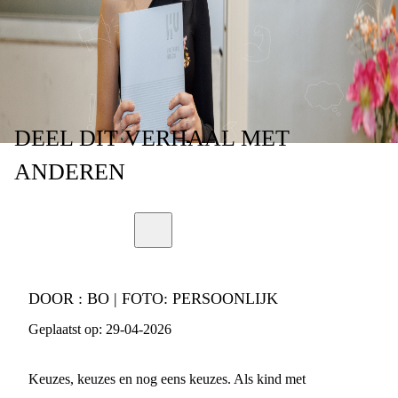
OUDERS BIJ MIJN
UITREIKING’
DEEL
DIT VERHAAL
MET
ANDEREN
DOOR :
BO | FOTO: PERSOONLIJK
Geplaatst op:
29-04-2026
Keuzes, keuzes en nog eens keuzes. Als kind met