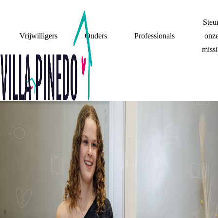
Steu
Vrijwilligers
Ouders
Professionals
onz
missi
BELANGRIJKE MOMENTEN
SCHOOL
‘IK KOOS VOOR
ÉÉN VAN MIJN