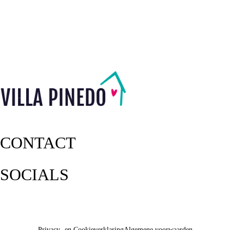
CONTACT
SOCIALS
Privacy- en Cookieverklaring
Algemene voorwaarden