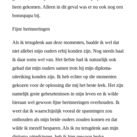
heen gekomen. Alleen in dit geval was er nu ook nog een
bonuspapa bij.
Fijne herinneringen
Als ik terugdenk aan deze momenten, baalde ik wel dat
niet allebei mijn ouders erbij konden zijn. Nog steeds baal
ik daar soms wel van. Het liefste had ik natuurlijk ook
gehad dat mijn ouders samen trots bij mijn diploma-
uitreiking konden zijn. Ik heb echter op die momenten
gekozen voor de oplossing die mij het beste leek. Het zijn
namelijk grote gebeurtenissen in mijn leven en ik wilde
hieraan wel gewoon fijne herinneringen overhouden. Ik
weet dat ik waarschijnlijk vooral de spanningen zou
onthouden als mijn beide ouders zouden komen en dat
wilde ik mezelf besparen. Als ik nu terugdenk aan mijn
diploma-uitreikingen, heb ik hier gewoon leuke