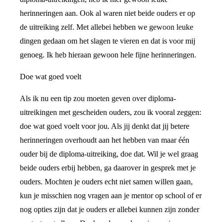
herinneringen aan. Ook al waren niet beide ouders er op
de uitreiking zelf. Met allebei hebben we gewoon leuke
dingen gedaan om het slagen te vieren en dat is voor mij
genoeg. Ik heb hieraan gewoon hele fijne herinneringen.
Doe wat goed voelt
Als ik nu een tip zou moeten geven over diploma-
uitreikingen met gescheiden ouders, zou ik vooral zeggen:
doe wat goed voelt voor jou. Als jij denkt dat jij betere
herinneringen overhoudt aan het hebben van maar één
ouder bij de diploma-uitreiking, doe dat. Wil je wel graag
beide ouders erbij hebben, ga daarover in gesprek met je
ouders. Mochten je ouders echt niet samen willen gaan,
kun je misschien nog vragen aan je mentor op school of er
nog opties zijn dat je ouders er allebei kunnen zijn zonder