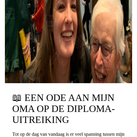
📖
EEN ODE AAN MIJN
OMA OP DE DIPLOMA-
UITREIKING
Tot op de dag van vandaag is er veel spanning tussen mijn