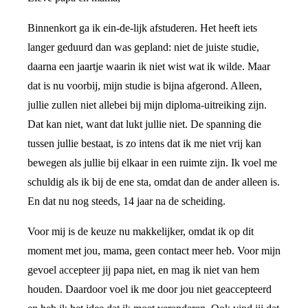
Binnenkort ga ik ein-de-lijk afstuderen. Het heeft iets
langer geduurd dan was gepland: niet de juiste studie,
daarna een jaartje waarin ik niet wist wat ik wilde. Maar
dat is nu voorbij, mijn studie is bijna afgerond. Alleen,
jullie zullen niet allebei bij mijn diploma-uitreiking zijn.
Dat kan niet, want dat lukt jullie niet. De spanning die
tussen jullie bestaat, is zo intens dat ik me niet vrij kan
bewegen als jullie bij elkaar in een ruimte zijn. Ik voel me
schuldig als ik bij de ene sta, omdat dan de ander alleen is.
En dat nu nog steeds, 14 jaar na de scheiding.
Voor mij is de keuze nu makkelijker, omdat ik op dit
moment met jou, mama, geen contact meer heb. Voor mijn
gevoel accepteer jij papa niet, en mag ik niet van hem
houden. Daardoor voel ik me door jou niet geaccepteerd