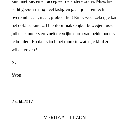
kind niet kiezen en accepteer de andere ouder. Misschien
is dit gevoelsmatig heel lastig en gaan je haren recht
overeind staan, maar, probeer het! En ik weet zeker, je kan
het ook! Je kind zal hierdoor makkelijker bewegen tussen
jullie als ouders en voelt de vrijheid om van beide ouders
te houden. En dat is toch het mooiste wat je je kind zou
willen geven?
X,
Yvon
25-04-2017
VERHAAL LEZEN