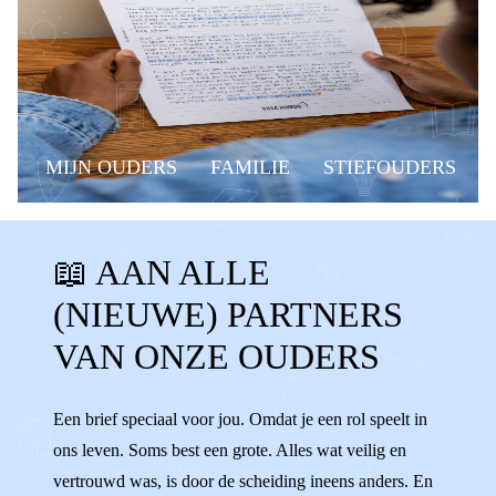
MIJN OUDERS
FAMILIE
STIEFOUDERS
VRIENDIN
STIEFVADER
📖 AAN ALLE
STIEFMOEDER
BONUSVADER
(NIEUWE) PARTNERS
BONUSMOEDER
STIEFOUDERS
VAN ONZE OUDERS
BONUSOUDERS VRIEND
TIPS
STIEFZUS
STIEFBROER
Een brief speciaal voor jou. Omdat je een rol speelt in
ons leven. Soms best een grote. Alles wat veilig en
NIEUWE VRIEND
VERLIEFD
vertrouwd was, is door de scheiding ineens anders. En