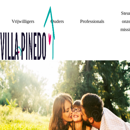
Steu
Vrijwilligers
Ouders
Professionals
onz
missi
WAT ALS MIJN
OUDERS HULP