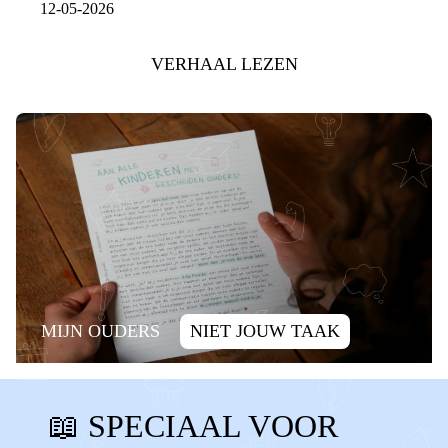
12-05-2026
VERHAAL LEZEN
MIJN OUDERS
NIET JOUW TAAK
SCHULD
ALLEEN ZIJN
📖 SPECIAAL VOOR
ALLEEN VOELEN
SCHULDIG