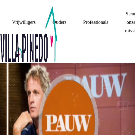
Steu
Vrijwilligers
Ouders
Professionals
onz
missi
VILLA PINEDO
JONGEREN BIJ