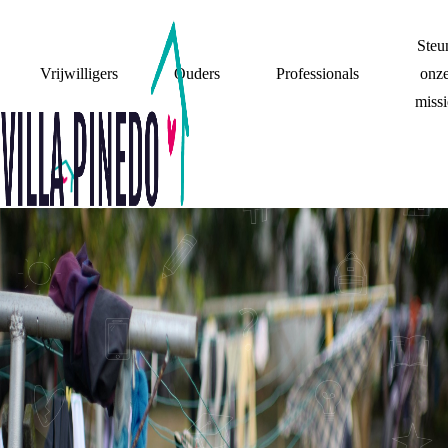
Steu
Vrijwilligers
Ouders
Professionals
onz
missi
(GEEN) CONTACT
"VOOR MIJ IS MIJN