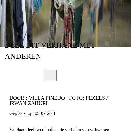
MOEDER DOOD"
DEEL
DIT VERHAAL
MET
ANDEREN
DOOR :
VILLA PINEDO | FOTO: PEXELS /
IRWAN ZAHURI
Geplaatst op:
05-07-2018
Vandaag deel twee in de serie verhalen van volwassen