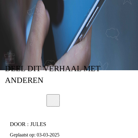
MIJ DE TIJD,
RUIMTE EN RUST
HEBT GEGEVEN.'
DEEL
DIT VERHAAL
MET
ANDEREN
DOOR :
JULES
Geplaatst op:
03-03-2025