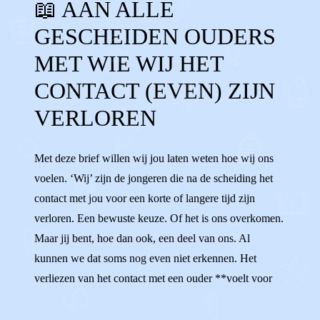
📖 AAN ALLE
CONTACT VERLOREN
MISSEN
GESCHEIDEN OUDERS
GEEN CONTACT
OUDERS NIET ZIEN
MET WIE WIJ HET
AANDACHT
KWIJT
CONTACT (EVEN) ZIJN
VERLOREN
Met deze brief willen wij jou laten weten hoe wij ons
voelen. ‘Wij’ zijn de jongeren die na de scheiding het
contact met jou voor een korte of langere tijd zijn
verloren. Een bewuste keuze. Of het is ons overkomen.
Maar jij bent, hoe dan ook, een deel van ons. Al
kunnen we dat soms nog even niet erkennen. Het
verliezen van het contact met een ouder **voelt voor
iedereen anders.** Sommigen van ons voelen zich
onzeker en verward, omdat het zo moeilijk is om te