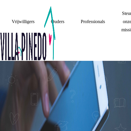
Steu
Vrijwilligers
Ouders
Professionals
onz
missi
(GEEN) CONTACT
'LIEVE MAMA,
BEDANKT DAT JE