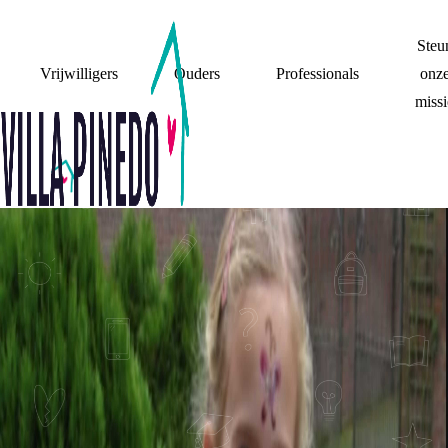
Steu
Vrijwilligers
Ouders
Professionals
onz
missi
(GEEN) CONTACT
HET IS OKÉ ALS
DE BAND MET