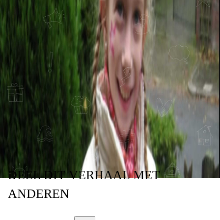
EEN VAN JE
OUDERS NIET
ALTIJD
HETZELFDE
VOELT
DEEL
DIT VERHAAL
MET
ANDEREN