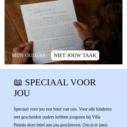
MIJN OUDERS
NIET JOUW TAAK
SCHULD
ALLEEN ZIJN
📖 SPECIAAL VOOR
ALLEEN VOELEN
SCHULDIG
JOU
WENNEN
VERANDERINGEN
WISSELEN
VERHUIZEN
ALLEEN
Speciaal voor jou een brief van ons. Voor alle kinderen
met gescheiden ouders hebben jongeren bij Villa
ENIGE
AFSPRAKEN
Pinedo deze brief aan jou geschreven. Om je te laten