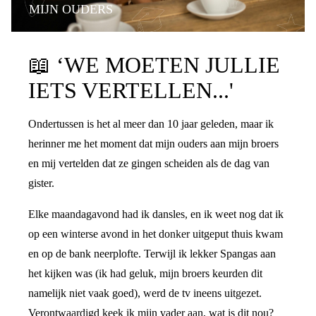
MIJN OUDERS
PRATEN OVER DE SCHEIDING
📖
‘WE MOETEN JULLIE
IETS VERTELLEN...'
Ondertussen is het al meer dan 10 jaar geleden, maar ik
herinner me het moment dat mijn ouders aan mijn broers
en mij vertelden dat ze gingen scheiden als de dag van
gister.
Elke maandagavond had ik dansles, en ik weet nog dat ik
op een winterse avond in het donker uitgeput thuis kwam
en op de bank neerplofte. Terwijl ik lekker Spangas aan
het kijken was (ik had geluk, mijn broers keurden dit
namelijk niet vaak goed), werd de tv ineens uitgezet.
Verontwaardigd keek ik mijn vader aan, wat is dit nou?