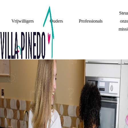
Steu
Vrijwilligers
Ouders
Professionals
onz
missi
STEUN
PRAAT EROVER: