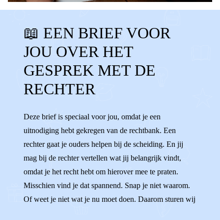
RECHTEN
BUDDY
📖 EEN BRIEF VOOR
DETECTIEPOORTJES
SPANNEND
JOU OVER HET
OPROEPBRIEF
UITNODIGING
GESPREK MET DE
MENING
WENSEN
IDEEËN
KIEZEN
RECHTER
VERANTWOORDELIJKHEID
VOLWASSEN
Deze brief is speciaal voor jou, omdat je een
RECHTBANK
RECHTER
uitnodiging hebt gekregen van de rechtbank. Een
rechter gaat je ouders helpen bij de scheiding. En jij
mag bij de rechter vertellen wat jij belangrijk vindt,
omdat je het recht hebt om hierover mee te praten.
Misschien vind je dat spannend. Snap je niet waarom.
Of weet je niet wat je nu moet doen. Daarom sturen wij
de jongeren van Villa Pinedo die ook zo’n uitnodiging