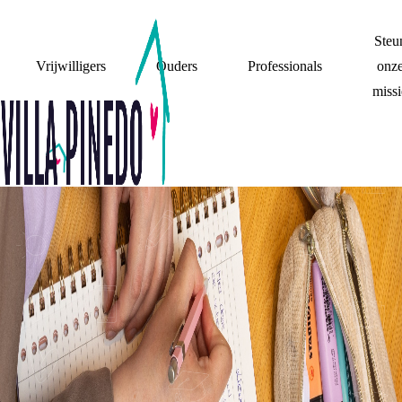
Steu
Vrijwilligers
Ouders
Professionals
onz
missi
STEUN
DE KRACHT VAN