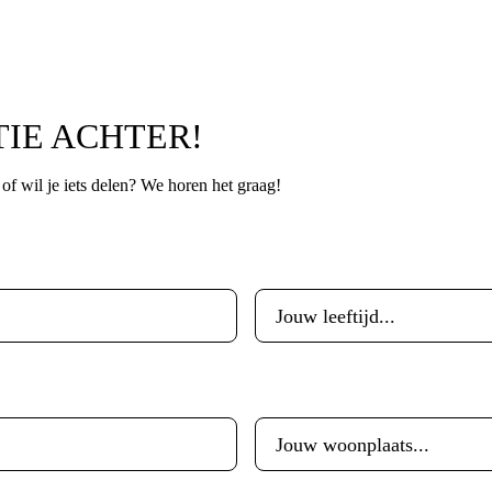
TIE ACHTER!
p of wil je iets delen? We horen het graag!
Leeftijd
*
Woonplaats
*