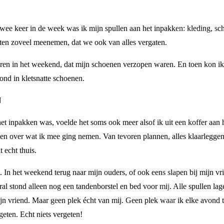
wee keer in de week was ik mijn spullen aan het inpakken: kleding, sc
ten zoveel meenemen, dat we ook van alles vergaten.
ren in het weekend, dat mijn schoenen verzopen waren. En toen kon ik
ond in kletsnatte schoenen.
N
et inpakken was, voelde het soms ook meer alsof ik uit een koffer aan 
ken over wat ik mee ging nemen. Van tevoren plannen, alles klaarleggen
 echt thuis.
. In het weekend terug naar mijn ouders, of ook eens slapen bij mijn vri
l stond alleen nog een tandenborstel en bed voor mij. Alle spullen lage
 mijn vriend. Maar geen plek écht van mij. Geen plek waar ik elke avon
eten. Echt niets vergeten!