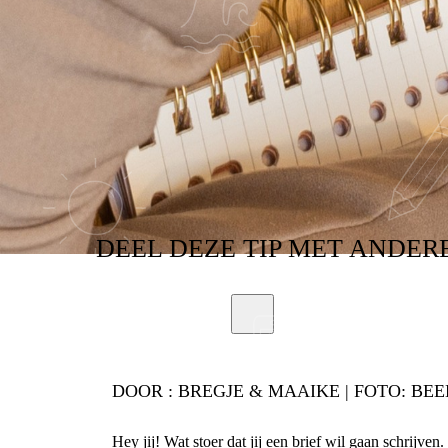
DEEL
DEZE TIP
MET ANDER
DOOR :
BREGJE & MAAIKE | FOTO: BE
Hey jij! Wat stoer dat jij een brief wil gaan schrij