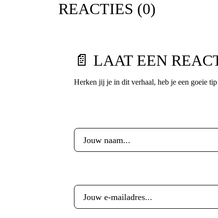
REACTIES (
0
)
📄 LAAT EEN REAC
Herken jij je in dit verhaal, heb je een goeie ti
Voornaam
*
E-mailadres
*