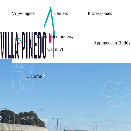
Vrijwilligers
Ouders
Professionals
Gescheiden ouders,
App met een Buddy
wat nu?!
Home
OP SCHOOL
STEUN
5 TIPS OM HULP 