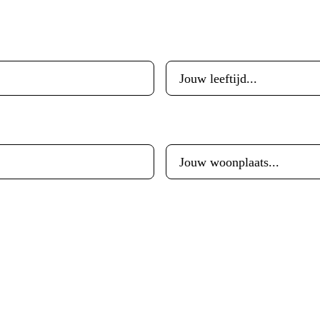
Leeftijd
*
Woonplaats
*