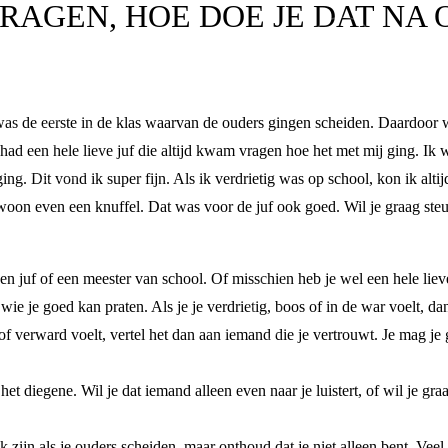
RAGEN, HOE DOE JE DAT NA O
was de eerste in de klas waarvan de ouders gingen scheiden. Daardoor w
 had een hele lieve juf die altijd kwam vragen hoe het met mij ging. Ik 
ng. Dit vond ik super fijn. Als ik verdrietig was op school, kon ik altij
woon even een knuffel. Dat was voor de juf ook goed. Wil je graag steu
juf of een meester van school. Of misschien heb je wel een hele lieve
ie je goed kan praten. Als je je verdrietig, boos of in de war voelt, d
os of verward voelt, vertel het dan aan iemand die je vertrouwt. Je mag j
et diegene. Wil je dat iemand alleen even naar je luistert, of wil je gra
ijk zijn als je ouders scheiden, maar onthoud dat je niet alleen bent. Ve