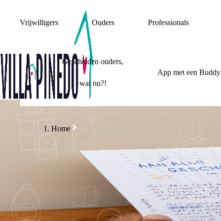
Vrijwilligers
Ouders
Professionals
Gescheiden ouders,
App met een Buddy
wat nu?!
Home
MIJN OUDERS
RUZIE
AAN ALLE GESCH