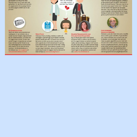
GEMEENTE AMSTELVEEN: HEB
JE GESCHEIDEN OUDERS EN
HULP NODIG?
De Gemeente Amstelveen plaatste vandaag een artikel in hun
krant met organisaties waar kinderen met gescheiden ouders
terecht kunnen. Villa Pinedo wordt genoemd als één van deze
organisaties.