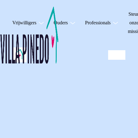
Steu
Vrijwilligers
Ouders
Professionals
onz
missi
EEN BRIEF VOL
STIEKEM