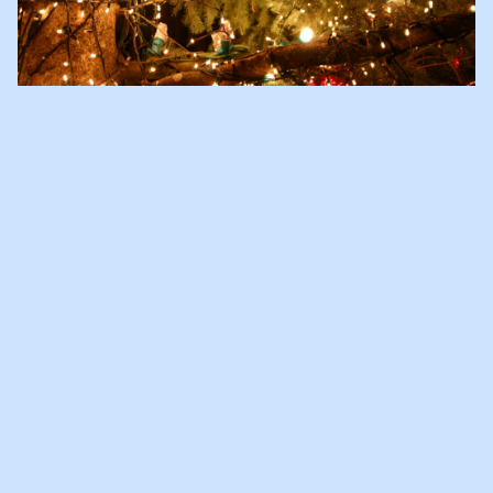
DE EERSTE KERST NA DE
SCHEIDING
De eerste kerst na de scheiding, altijd een van de meest pijnlijke
momenten. Danielle (19) vertelt in
het artikel
van Het Parool hoe
zij de eerste kerst na de scheiding vierde.Als ouders tijdens de
feestdagen opeens niet meer samen zijn, is dat voor kinderen
moeilijk genoeg. Goede afspraken en heldere communicatie
kunnen helpen bij de verwerking van de echtscheiding.
18-12-2012