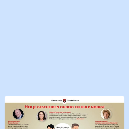
Stoer en krachtig
In
BN DeStem
vertelt Dieke over de scheiding
van haar ouders en hoe ze nu - als Online Buddy bij
Villa Pinedo
- zelf kinderen helpt tijdens en na de scheiding van hun ouders.
Je
leest het (Premium) artikel hier
https://www.bndestem.nl/.../dieke-
heeft-zelf-gescheiden.../
Jouw ervaring ook inzetten om anderen te
helpen?
Word ook Online Buddy! De eerst volgende training is in
januari, daarna kan je gelijkaan de
slag!
https://www.villapinedo.nl/vrijwilligerswerk/
28-11-2023
LEES
NIEUWSBERICHT