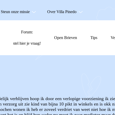
Steun onze missie
Over Villa Pinedo
Forum:
Open Brieven
Tips
Ve
stel hier je vraag!
delijk verblijven hoop ik door een verlopige voorziening ik 
 verzorg uit zie kind van bijna 10 pikt in winkels en is okk n
mochen wonen ik heb er zoveel verdriet van weet niet hoe ik 
want het is en blijf hun vader nu moet ik naar medietor maar d