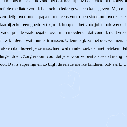
t hij ons miste en ik vond het ook heel fijn. Misschien kunt u zoiets a
eft de mediator zou ik het toch in ieder geval een kans geven. Mijn o
verdrietig over omdat papa er niet eens voor open stond om overeenstemm
rbij zeker een goede zet zijn. Ik hoop dat het voor jullie ook werkt. I
jn vader praatte vaak negatief over mijn moeder en dat vond ik dcht vrese
uw kinderen wat minder tr missen. Uiteindelijk zal het ook wennen: ik
ken dat, hoeeel je ze misschien wat minder ziet, dat niet betekent dat d
e dingen doen. Zorg er oom voor dat je er voor ze bent als ze dat nodig
or. Dat is super fijn en zo blijft de relatie met ke kinderen ook sterk. 