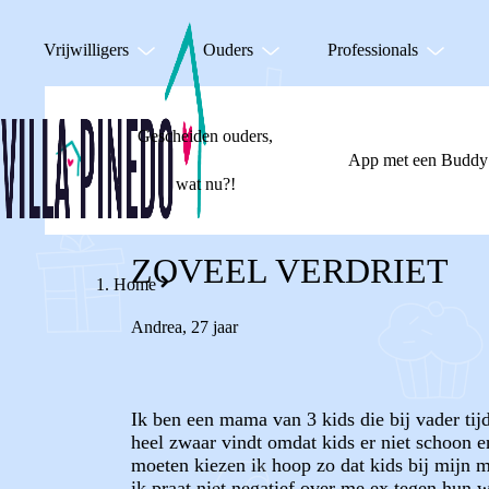
Vrijwilligers
Ouders
Professionals
Gescheiden ouders,
App met een Buddy
wat nu?!
ZOVEEL VERDRIET
Home
Andrea
,
27 jaar
Ik ben een mama van 3 kids die bij vader tij
heel zwaar vindt omdat kids er niet schoon en
moeten kiezen ik hoop zo dat kids bij mijn 
ik praat niet negatief over me ex tegen hun 