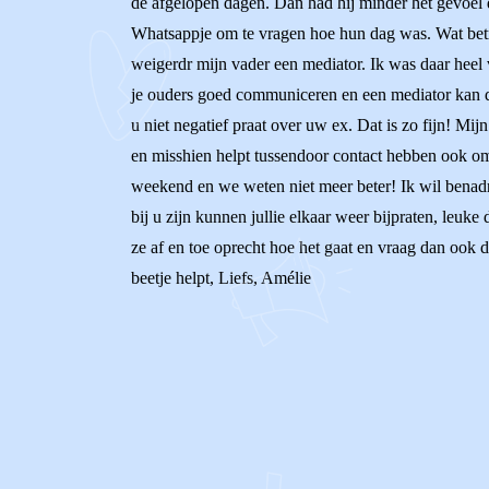
de afgelopen dagen. Dan had hij minder het gevoel da
Whatsappje om te vragen hoe hun dag was. Wat betr
weigerdr mijn vader een mediator. Ik was daar heel 
je ouders goed communiceren en een mediator kan daa
u niet negatief praat over uw ex. Dat is zo fijn! Mi
en misshien helpt tussendoor contact hebben ook om 
weekend en we weten niet meer beter! Ik wil benadruk
bij u zijn kunnen jullie elkaar weer bijpraten, leuk
ze af en toe oprecht hoe het gaat en vraag dan ook do
beetje helpt, Liefs, Amélie
0
0
Reageer