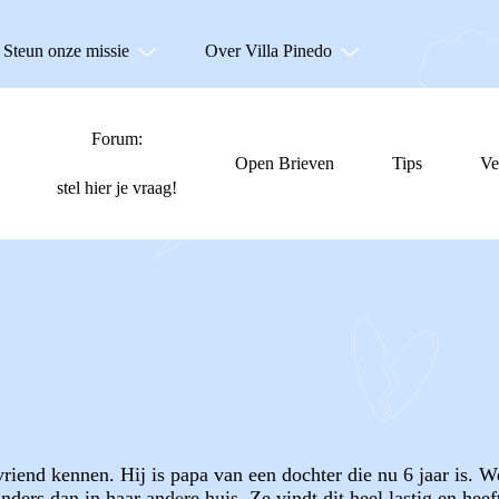
Steun onze missie
Over Villa Pinedo
Forum:
Open Brieven
Tips
Ve
stel hier je vraag!
vriend kennen. Hij is papa van een dochter die nu 6 jaar is. W
l anders dan in haar andere huis. Ze vindt dit heel lastig en he