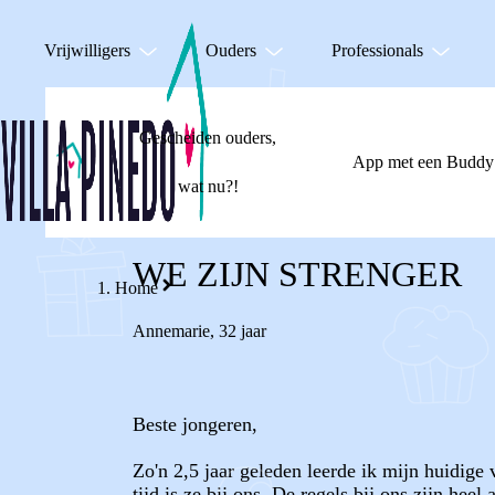
Vrijwilligers
Ouders
Professionals
Gescheiden ouders,
App met een Buddy
wat nu?!
WE ZIJN STRENGER
Home
Annemarie
,
32 jaar
Beste jongeren,
Zo'n 2,5 jaar geleden leerde ik mijn huidige 
tijd is ze bij ons. De regels bij ons zijn hee