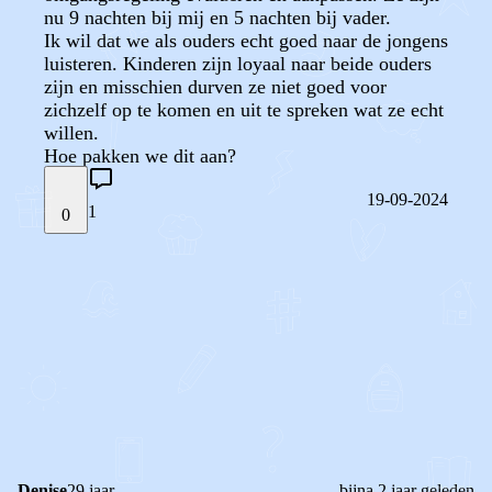
nu 9 nachten bij mij en 5 nachten bij vader.
Ik wil dat we als ouders echt goed naar de jongens
luisteren. Kinderen zijn loyaal naar beide ouders
zijn en misschien durven ze niet goed voor
zichzelf op te komen en uit te spreken wat ze echt
willen.
Hoe pakken we dit aan?
19-09-2024
1
0
STEL JE EIGEN VRAAG
OF
REAGEER OP DIT BERICHT
REACTIES (
1
)
Denise
29 jaar
bijna 2 jaar geleden